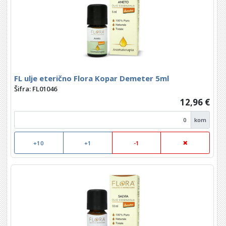
FL ulje eterično Flora Kopar Demeter 5ml
Šifra: FL01046
12,96 €
kom
+10
+1
-1