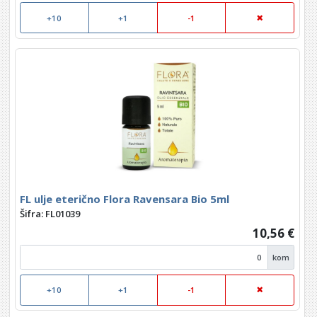
+10
+1
-1
FL ulje eterično Flora Ravensara Bio 5ml
Šifra: FL01039
10,56 €
kom
+10
+1
-1