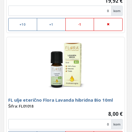
19,92 €
kom
+10
+1
-1
FL ulje eterično Flora Lavanda hibridna Bio 10ml
Šifra: FL01018
8,00 €
kom