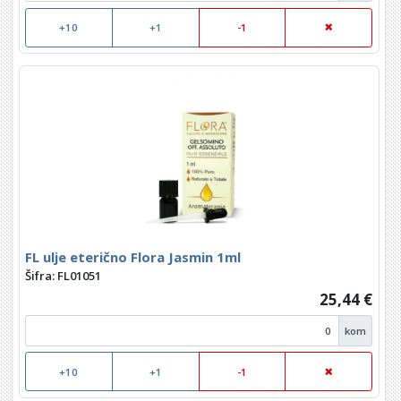
+10
+1
-1
FL ulje eterično Flora Jasmin 1ml
Šifra: FL01051
25,44 €
kom
+10
+1
-1