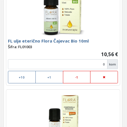
FL ulje eterično Flora Čajevac Bio 10ml
Šifra: FL01003
10,56 €
kom
+10
+1
-1