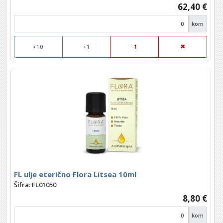
62,40 €
kom
+10
+1
-1
FL ulje eterično Flora Litsea 10ml
Šifra: FL01050
8,80 €
kom