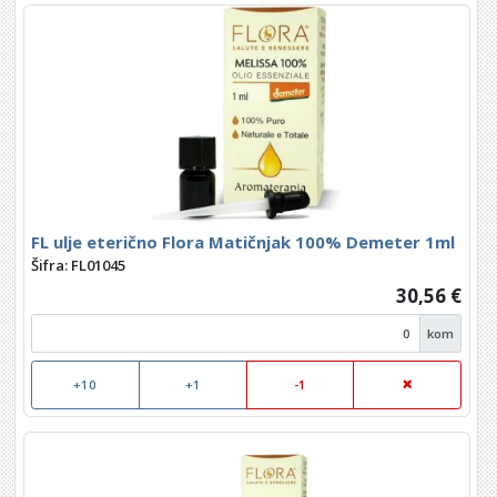
FL ulje eterično Flora Matičnjak 100% Demeter 1ml
Šifra: FL01045
30,56 €
kom
+10
+1
-1