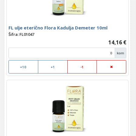
FL ulje eterično Flora Kadulja Demeter 10ml
Šifra: FL01047
14,16 €
kom
+10
+1
-1