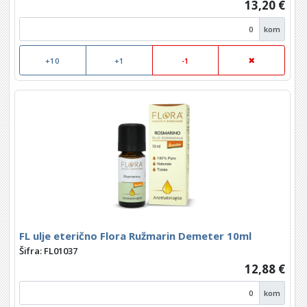
13,20 €
kom
+10
+1
-1
FL ulje eterično Flora Ružmarin Demeter 10ml
Šifra: FL01037
12,88 €
kom