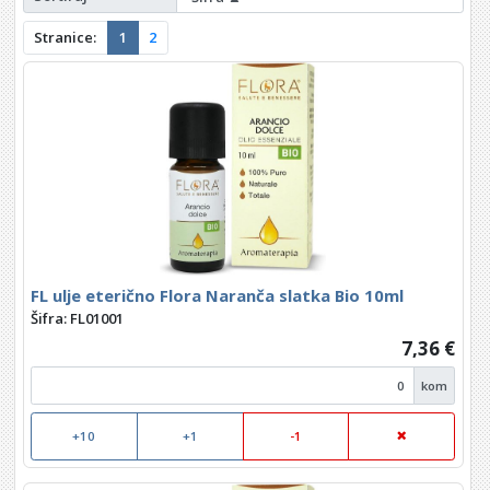
Stranice:
1
2
FL ulje eterično Flora Naranča slatka Bio 10ml
Šifra: FL01001
7,36 €
kom
+10
+1
-1