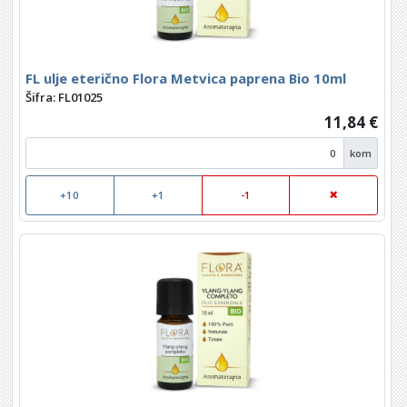
FL ulje eterično Flora Metvica paprena Bio 10ml
Šifra: FL01025
11,84 €
kom
+10
+1
-1