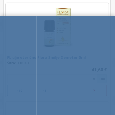
FL ulje eterično Flora Smilje Demeter 5ml
Šifra: FL01053
41,60 €
kom
+10
+1
-1