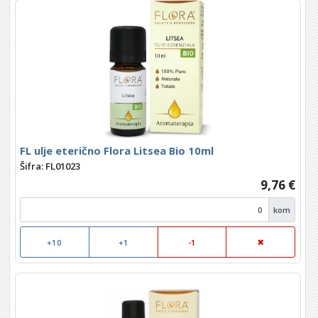
FL ulje eterično Flora Litsea Bio 10ml
Šifra: FL01023
9,76 €
kom
+10
+1
-1