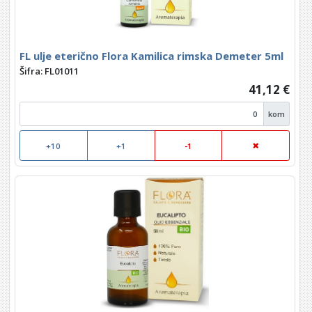
FL ulje eterično Flora Kamilica rimska Demeter 5ml
Šifra: FL01011
41,12 €
kom
+10
+1
-1