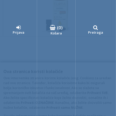
(
0
)
Prijava
Pretraga
Košara
FL ulje eterično Flora Smilje Demeter 1ml
Šifra: FL01054
13,60 €
kom
Ova stranica koristi kolačiće
+10
+1
-1
Ove internetske stranice koriste kolačiće (eng. Cookies) za uredan
rad ove stranice. Također, kolačiće korisitmo kako bi osigurali
Stranice:
1
2
bolje korisničko iskustvo i funkcionalnost. Ako se slažete sa
spremanjem svih kolačića na vaš uređaj, odaberite
Prihvati SVE
.
Ako želite specificirati kolačiće koje želite dozvoliti, označite ih i
odaberite
Prihvati OZNAČENE
. Konačno, ako želite dozvoliti samo
nužne kolačiće, odaberite
Prihvati samo NUŽNE
.
Za više informacija o tome kako koristimo kolačiće pročitajte u