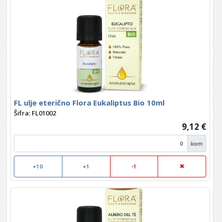
FL ulje eterično Flora Eukaliptus Bio 10ml
Šifra: FL01002
9,12 €
kom
+10
+1
-1