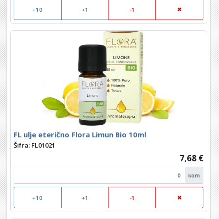
+10
+1
-1
FL ulje eterično Flora Limun Bio 10ml
Šifra: FL01021
7,68 €
kom
+10
+1
-1