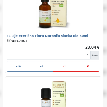
FL ulje eterično Flora Naranča slatka Bio 50ml
Šifra: FL01024
23,04 €
kom
+10
+1
-1