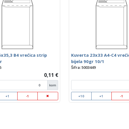
x35,3 B4 vrećica strip
Kuverta 23x33 A4-C4 vrećic
r
bijela 90gr 10/1
5
Šifra: 5003449
0,11 €
kom
+1
-1
+10
+1
-1