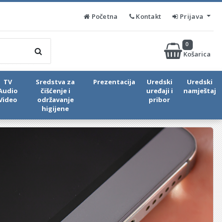
Početna
Kontakt
Prijava
0
Košarica
TV
Sredstva za
Prezentacija
Uredski
Uredski
Audio
čišćenje i
uređaji i
namještaj
Video
održavanje
pribor
higijene