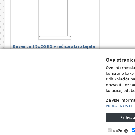
Kuverta 19x26 B5 vrećica strip bijela
100gr 10/1
Šifra: 5003467
Ova stranica
0,90 €
Ove internetske
korisitmo kako 
kom
svih kolačića n
dozvoliti, ozna
+10
+1
-1
kolačiće, odab
Za više inform
PRIVATNOSTI
.
Prihva
Nužni