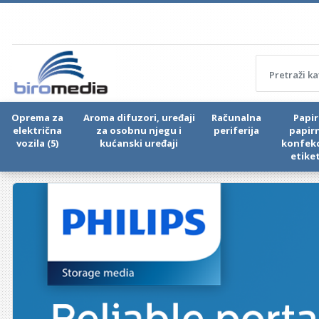
Oprema za
Aroma difuzori, uređaji
Računalna
Papir 
električna
za osobnu njegu i
periferija
papir
vozila (5)
kućanski uređaji
konfekc
etike