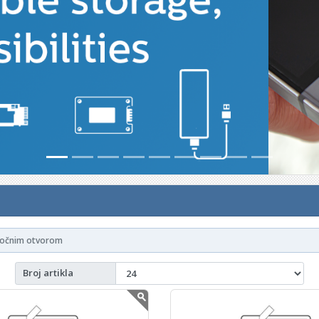
bočnim otvorom
Broj artikla