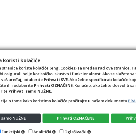
 koristi kolačiće
 stranice koriste kolačiće (eng. Cookies) za uredan rad ove stranice. T
bi osigurali bolje korisničko iskustvo i funkcionalnost. Ako se slažete 
a vaš uređaj, odaberite
Prihvati SVE
. Ako želite specificirati kolačiće koj
čite ih i odaberite
Prihvati OZNAČENE
. Konačno, ako želite dozvoliti s
erite
Prihvati samo NUŽNE
.
acija o tome kako koristimo kolačiće pročitajte u našem dokumentu
PRA
ti samo NUŽNE
Prihvati OZNAČENE
Prihv
Opći uvjeti
Pravila privatnosti
Raskid ugovora – pov
Funkcijski
Analitički
Oglašivački