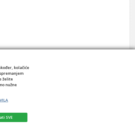
akođer, kolačiće
sa spremanjem
e želite
amo nužne
VILA
ati SVE
rat
Prigovor potrošača – reklamacije
Kontakt
BIRO MEDIA intl.d.o.o.