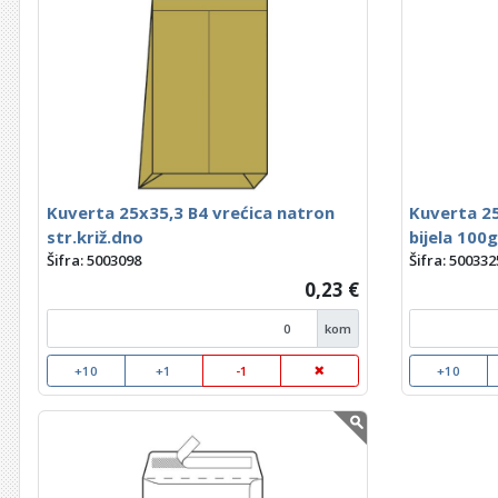
Kuverta 25x35,3 B4 vrećica natron
Kuverta 25
str.križ.dno
bijela 100g
Šifra: 5003098
Šifra: 500332
0,23 €
kom
+10
+1
-1
+10