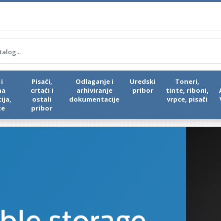
i
Pisaći,
Odlaganje i
Uredski
Toneri,
na
crtaći i
arhiviranje
pribor
tinte, riboni,
ija,
ostali
dokumentacije
vrpce, pisači
te
pribor