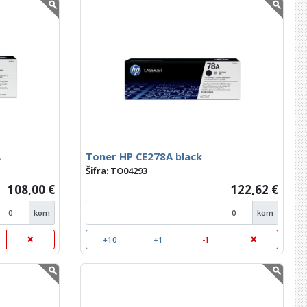
A
Toner HP CE278A black
Šifra: TO04293
108,00 €
122,62 €
kom
kom
+10
+1
-1