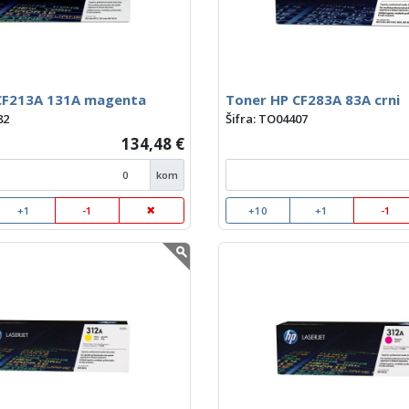
CF213A 131A magenta
Toner HP CF283A 83A crni
82
Šifra: TO04407
134,48 €
kom
+1
-1
+10
+1
-1