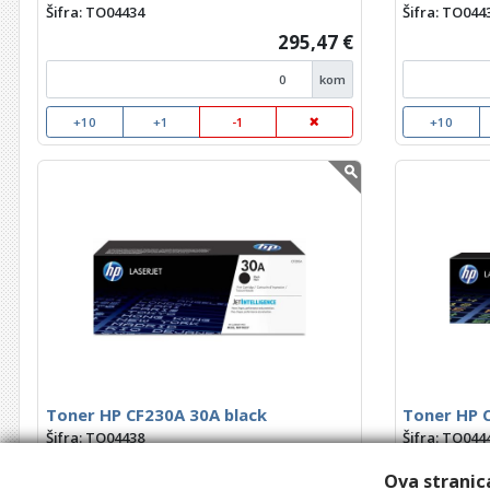
Šifra: TO04434
Šifra: TO044
295,47 €
kom
+10
+1
-1
+10
Toner HP CF230A 30A black
Toner HP 
Šifra: TO04438
Šifra: TO044
98,57 €
Ova stranica