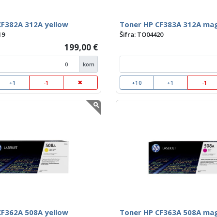
CF382A 312A yellow
Toner HP CF383A 312A ma
19
Šifra: TO04420
199,00 €
kom
+1
-1
+10
+1
-1
CF362A 508A yellow
Toner HP CF363A 508A ma