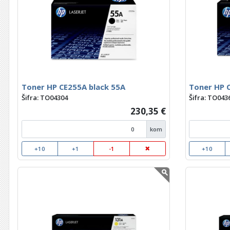
Toner HP CE255A black 55A
Toner HP 
Šifra: TO04304
Šifra: TO043
230,35 €
kom
+10
+1
-1
+10