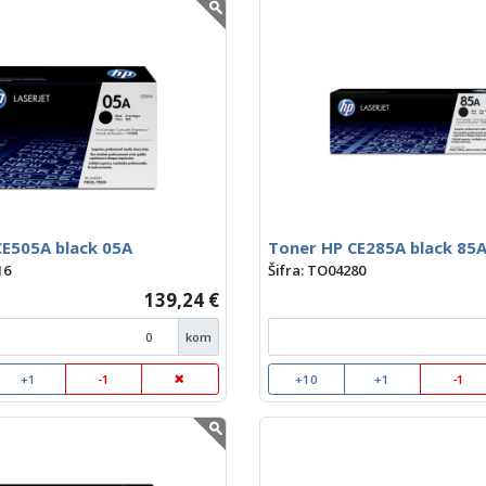
CE505A black 05A
Toner HP CE285A black 85
16
Šifra: TO04280
139,24 €
kom
+1
-1
+10
+1
-1