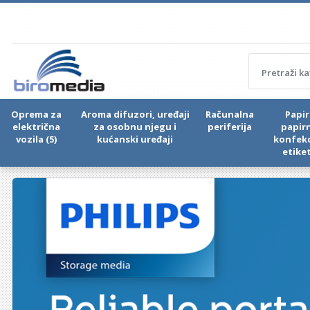
Oprema za
Aroma difuzori, uređaji
Računalna
Papir 
električna
za osobnu njegu i
periferija
papir
vozila (5)
kućanski uređaji
konfekc
etike