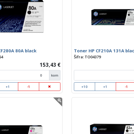
CF280A 80A black
Toner HP CF210A 131A bla
64
Šifra: TO04379
153,43 €
kom
+1
-1
+10
+1
-1