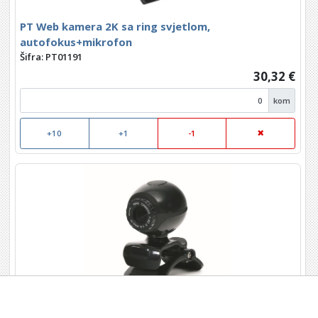
PT Web kamera 2K sa ring svjetlom,
autofokus+mikrofon
Šifra: PT01191
30,32 €
kom
+10
+1
-1
PT Web kamera 480p, OUWC480