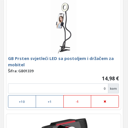
GB Prsten svjetleći LED sa postoljem i držačem za
mobitel
Šifra: GB01339
14,98 €
kom
+10
+1
-1