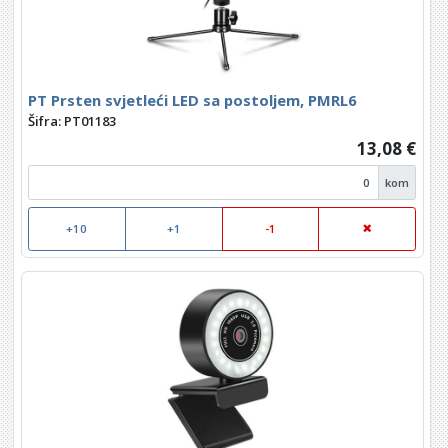
PT Prsten svjetleći LED sa postoljem, PMRL6
Šifra: PT01183
13,08 €
kom
+10
+1
-1