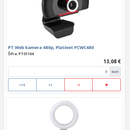
PT Web kamera 480p, Platinet PCWC480
Šifra: PT01164
13,08 €
kom
+10
+1
-1