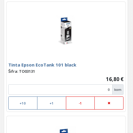
Tinta Epson EcoTank 101 black
Šifra: TO03131
16,80 €
kom
+10
+1
-1