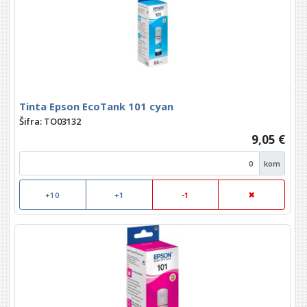
Tinta Epson EcoTank 101 cyan
Šifra: TO03132
9,05 €
kom
+10
+1
-1