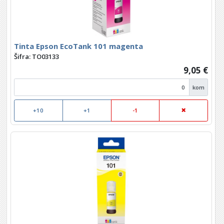
Tinta Epson EcoTank 101 magenta
Šifra: TO03133
9,05 €
kom
+10
+1
-1