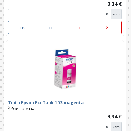
9,34 €
kom
+10
+1
-1
Tinta Epson EcoTank 103 magenta
Šifra: TO03147
9,34 €
kom