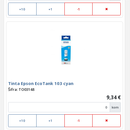
+10
+1
-1
Tinta Epson EcoTank 103 cyan
Šifra: TO03148
9,34 €
kom
+10
+1
-1