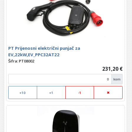
PT Prijenosni električni punjač za
EV,22kW,EV_PPC32AT22
Šifra: PT08002
231,20 €
kom
+10
+1
-1