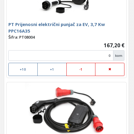
PT Prijenosni električni punjač za EV, 3,7 Kw
PPC16A35
Šifra: PT08004
167,20 €
kom
+10
+1
-1