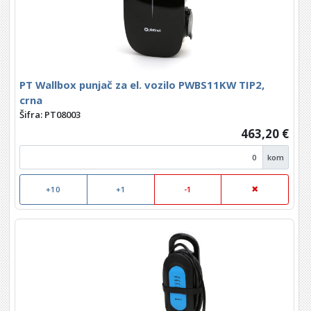
PT Wallbox punjač za el. vozilo PWBS11KW TIP2,
crna
Šifra: PT08003
463,20 €
kom
+10
+1
-1