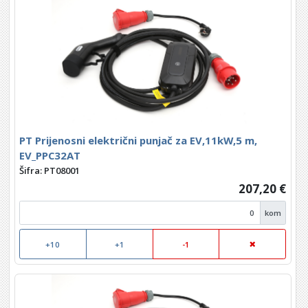
PT Prijenosni električni punjač za EV,11kW,5 m,
EV_PPC32AT
Šifra: PT08001
207,20 €
kom
+10
+1
-1