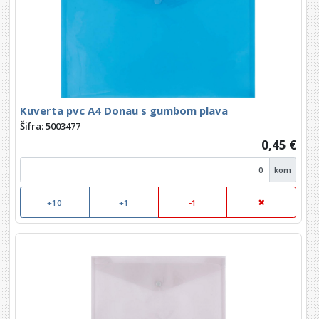
Kuverta pvc A4 Donau s gumbom plava
Šifra: 5003477
0,45 €
kom
+10
+1
-1