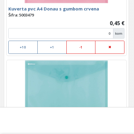
Kuverta pvc A4 Donau s gumbom crvena
Šifra: 5003479
0,45 €
kom
+10
+1
-1
Kuverta pvc A4 Donau s gumbom zelena
Šifra: 5003480