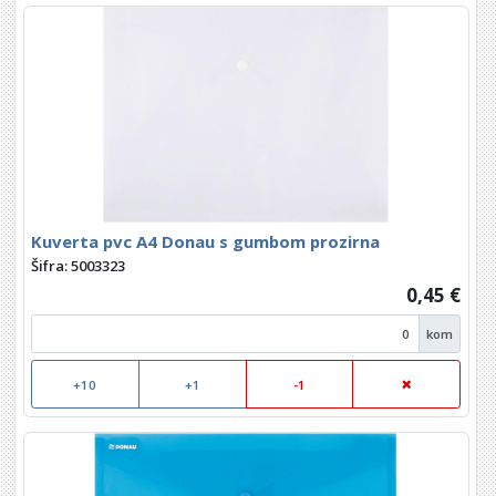
Kuverta pvc A4 Donau s gumbom prozirna
Šifra: 5003323
0,45 €
kom
+10
+1
-1