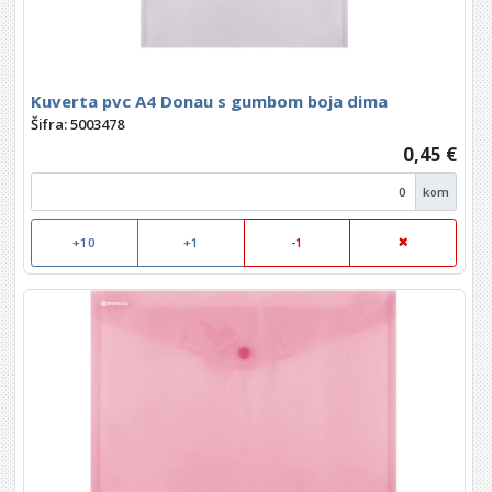
Kuverta pvc A4 Donau s gumbom boja dima
Šifra: 5003478
0,45 €
kom
+10
+1
-1