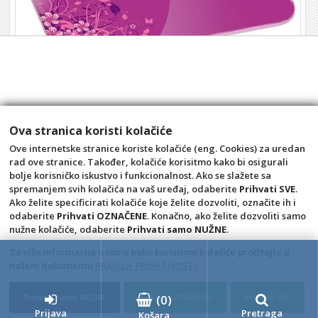
LA Vaga osobna digitalna do 180kg ljubičasta
Šifra: LA01042
14,14 €
Ova stranica koristi kolačiće
kom
Ove internetske stranice koriste kolačiće (eng. Cookies) za uredan
rad ove stranice. Također, kolačiće korisitmo kako bi osigurali
+10
+1
-1
bolje korisničko iskustvo i funkcionalnost. Ako se slažete sa
spremanjem svih kolačića na vaš uređaj, odaberite
Prihvati SVE
.
Ako želite specificirati kolačiće koje želite dozvoliti, označite ih i
odaberite
Prihvati OZNAČENE
. Konačno, ako želite dozvoliti samo
nužne kolačiće, odaberite
Prihvati samo NUŽNE
.
Za više informacija o tome kako koristimo kolačiće pročitajte u
našem dokumentu
PRAVILA PRIVATNOSTI
.
(
0
)
Prihvati samo NUŽNE
Prihvati OZNAČENE
Prihvati SVE
4D Wand IMC 24.11.14.1
Prijava
Pretraga
Košara