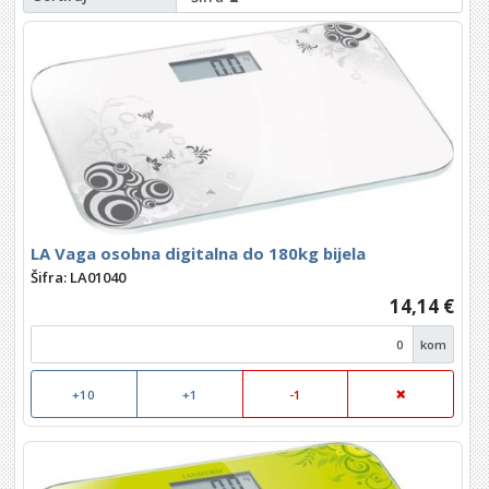
LA Vaga osobna digitalna do 180kg bijela
Šifra: LA01040
14,14 €
kom
+10
+1
-1