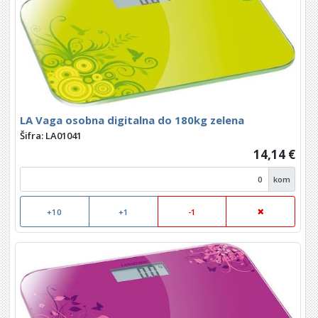
LA Vaga osobna digitalna do 180kg zelena
Šifra: LA01041
14,14 €
kom
+10
+1
-1