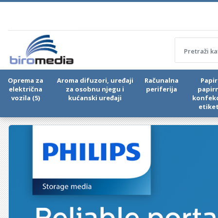
Oprema za
Aroma difuzori, uređaji
Računalna
Papir 
električna
za osobnu njegu i
periferija
papir
vozila (5)
kućanski uređaji
konfekc
etike