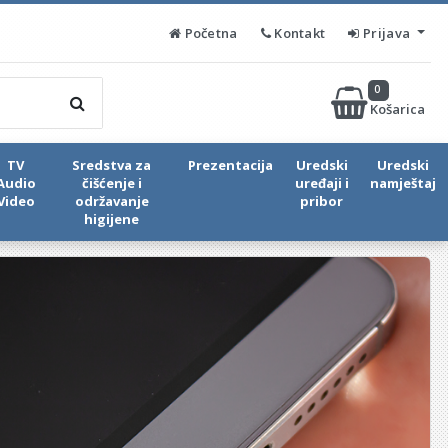
Početna
Kontakt
Prijava
0
Košarica
TV
Sredstva za
Prezentacija
Uredski
Uredski
Audio
čišćenje i
uređaji i
namještaj
Video
održavanje
pribor
higijene