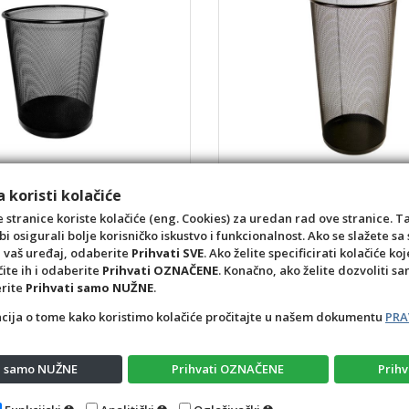
će žičani crni
Stalak za kišobrane žica cr
 koristi kolačiće
4
Šifra: 5102049
6,10 €
 stranice koriste kolačiće (eng. Cookies) za uredan rad ove stranice. T
bi osigurali bolje korisničko iskustvo i funkcionalnost. Ako se slažete 
kom
a vaš uređaj, odaberite
Prihvati SVE
. Ako želite specificirati kolačiće koj
čite ih i odaberite
Prihvati OZNAČENE
. Konačno, ako želite dozvoliti s
+1
-1
+10
+1
-1
erite
Prihvati samo NUŽNE
.
acija o tome kako koristimo kolačiće pročitajte u našem dokumentu
PRA
ti samo NUŽNE
Prihvati OZNAČENE
Prihv
Opći uvjeti
Pravila privatnosti
Raskid ugovora – pov