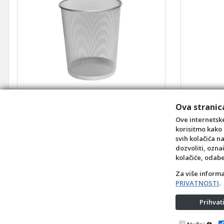
Koš za smeće žičani srebrni
Koš za sme
Ova stranica
Šifra: 0903626
Šifra: 090372
6,10 €
Ove internetske
korisitmo kako 
kom
svih kolačića n
dozvoliti, ozna
+10
+1
-1
+10
kolačiće, odab
Za više inform
PRIVATNOSTI
.
Prihva