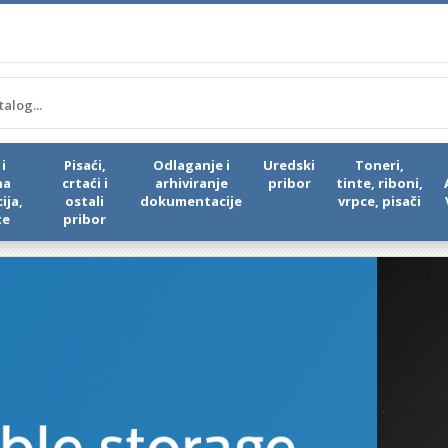
i
Pisaći,
Odlaganje i
Uredski
Toneri,
na
crtaći i
arhiviranje
pribor
tinte, riboni,
ija,
ostali
dokumentacije
vrpce, pisači
te
pribor