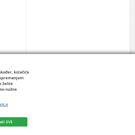
ni
8,90 €
akođer, kolačiće
sa spremanjem
kom
e želite
amo nužne
VILA
ati SVE
rat
Prigovor potrošača – reklamacije
Kontakt
BIRO MEDIA intl.d.o.o.