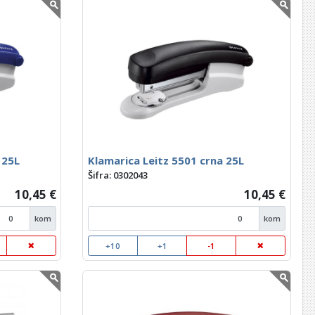
 25L
Klamarica Leitz 5501 crna 25L
Šifra: 0302043
10,45 €
10,45 €
kom
kom
+10
+1
-1