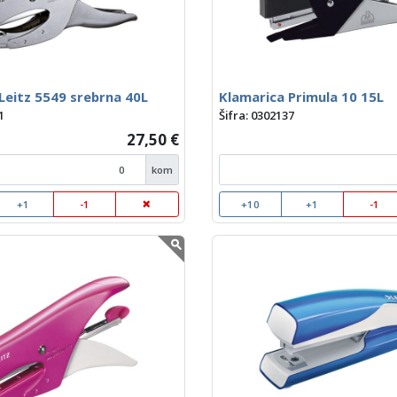
Leitz 5549 srebrna 40L
Klamarica Primula 10 15L
1
Šifra: 0302137
27,50 €
kom
+1
-1
+10
+1
-1