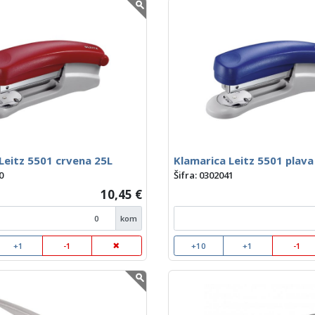
Leitz 5501 crvena 25L
Klamarica Leitz 5501 plava
0
Šifra: 0302041
10,45 €
kom
+1
-1
+10
+1
-1