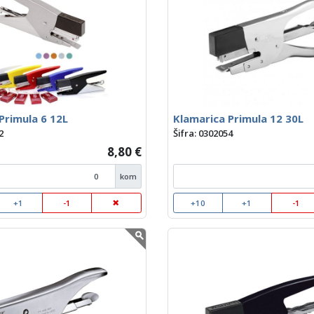
Primula 6 12L
Klamarica Primula 12 30L
2
Šifra: 0302054
8,80 €
kom
+1
-1
+10
+1
-1