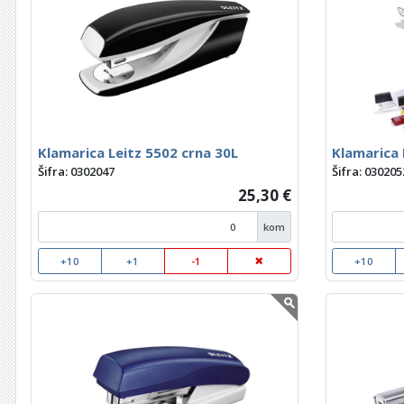
Klamarica Leitz 5502 crna 30L
Klamarica 
Šifra: 0302047
Šifra: 030205
25,30 €
kom
+10
+1
-1
+10