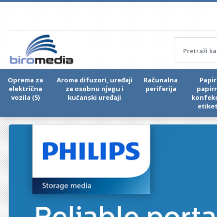
Oprema za
Aroma difuzori, uređaji
Računalna
Papir 
električna
za osobnu njegu i
periferija
papir
vozila (5)
kućanski uređaji
konfekc
etike