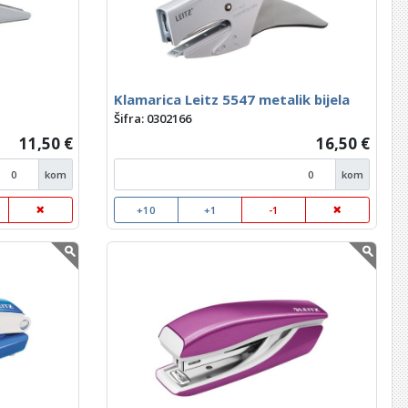
Klamarica Leitz 5547 metalik bijela
Šifra: 0302166
11,50 €
16,50 €
kom
kom
+10
+1
-1