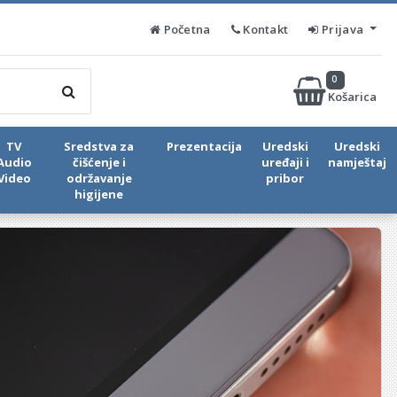
Početna
Kontakt
Prijava
0
Košarica
TV
Sredstva za
Prezentacija
Uredski
Uredski
Audio
čišćenje i
uređaji i
namještaj
Video
održavanje
pribor
higijene