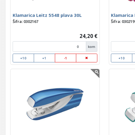
Klamarica Leitz 5548 plava 30L
Klamarica 
Šifra: 0302167
Šifra: 030219
24,20 €
kom
+10
+1
-1
+10