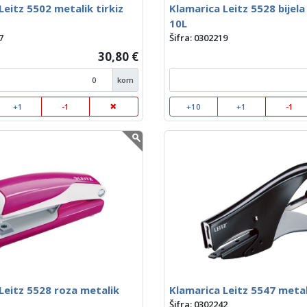
Leitz 5502 metalik tirkiz
Klamarica Leitz 5528 bijela
10L
7
Šifra: 0302219
30,80 €
kom
+1
-1
+10
+1
-1
Leitz 5528 roza metalik
Klamarica Leitz 5547 metal
Šifra: 0302242