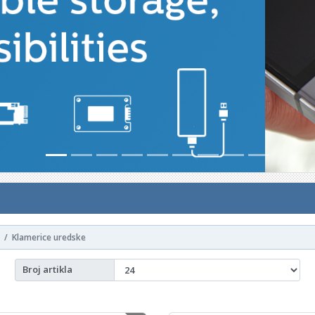
Klamerice uredske
Broj artikla