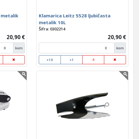
 metalik
Klamarica Leitz 5528 ljubičasta
metalik 10L
Šifra: 0302214
20,90 €
20,90 €
kom
kom
+10
+1
-1