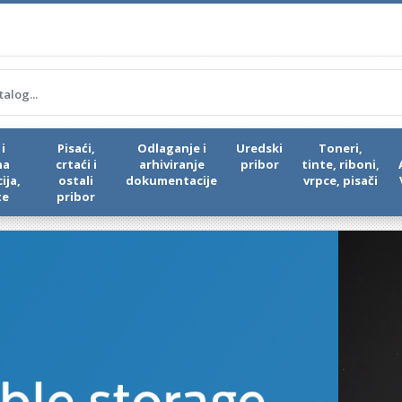
i
Pisaći,
Odlaganje i
Uredski
Toneri,
na
crtaći i
arhiviranje
pribor
tinte, riboni,
ija,
ostali
dokumentacije
vrpce, pisači
te
pribor