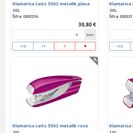
Klamarica Leitz 5502 metalik plava
Klamarica 
30L
30L
Šifra: 0302216
Šifra: 030221
30,80 €
kom
+10
+1
-1
+10
Klamarica Leitz 5502 metalik roza
Klamarica 
30L
10L