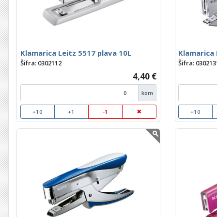
Klamarica Leitz 5517 plava 10L
Klamarica 
Šifra: 0302112
Šifra: 030213
4,40 €
kom
+10
+1
-1
+10