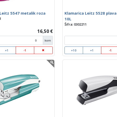
Leitz 5547 metalik roza
Klamarica Leitz 5528 plava
10L
1
Šifra: 0302211
16,50 €
kom
+1
-1
+10
+1
-1