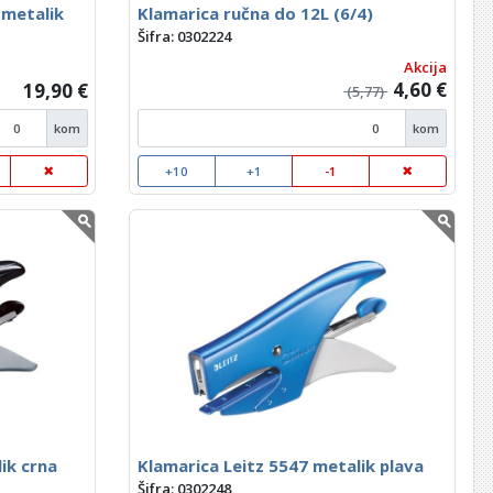
 metalik
Klamarica ručna do 12L (6/4)
Šifra: 0302224
Akcija
4,60 €
19,90 €
(5,77)
kom
kom
+10
+1
-1
ik crna
Klamarica Leitz 5547 metalik plava
Šifra: 0302248