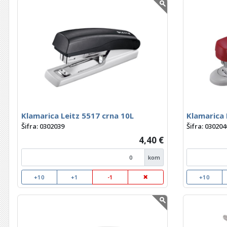
Klamarica Leitz 5517 crna 10L
Klamarica 
Šifra: 0302039
Šifra: 030204
4,40 €
kom
+10
+1
-1
+10