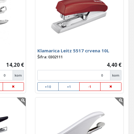
Klamarica Leitz 5517 crvena 10L
Šifra: 0302111
14,20 €
4,40 €
kom
kom
+10
+1
-1