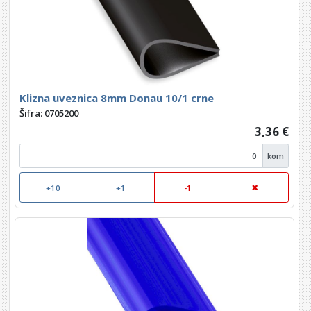
Klizna uveznica 8mm Donau 10/1 crne
Šifra: 0705200
3,36 €
kom
+10
+1
-1