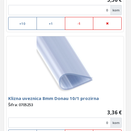
kom
+10
+1
-1
Klizna uveznica 8mm Donau 10/1 prozirna
Šifra: 0705253
3,36 €
kom