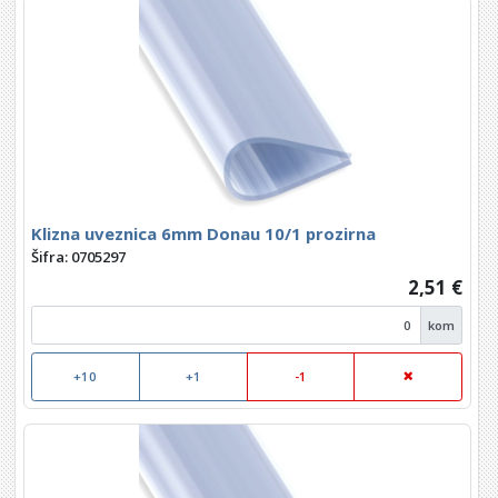
Klizna uveznica 6mm Donau 10/1 prozirna
Šifra: 0705297
2,51 €
kom
+10
+1
-1