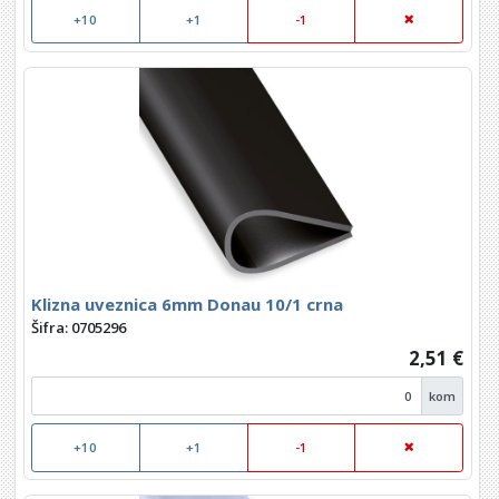
+10
+1
-1
Klizna uveznica 6mm Donau 10/1 crna
Šifra: 0705296
2,51 €
kom
+10
+1
-1