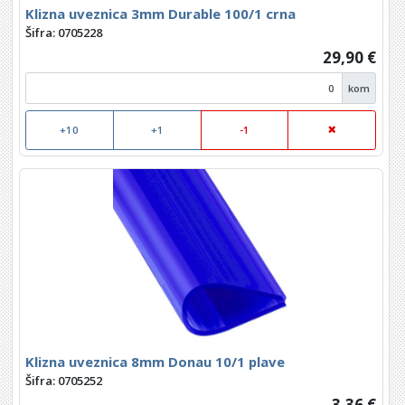
Klizna uveznica 3mm Durable 100/1 crna
Šifra: 0705228
29,90 €
kom
+10
+1
-1
Klizna uveznica 8mm Donau 10/1 plave
Šifra: 0705252
3,36 €