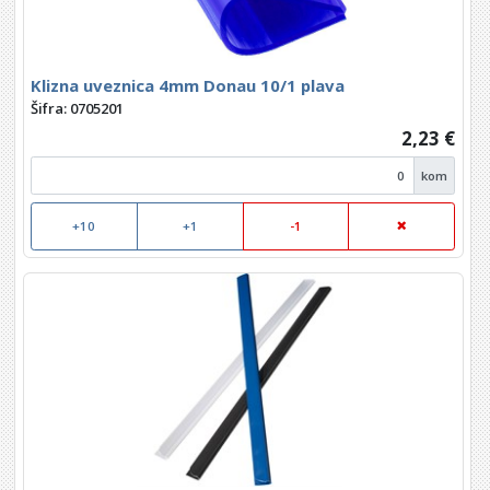
Klizna uveznica 4mm Donau 10/1 plava
Šifra: 0705201
2,23 €
kom
+10
+1
-1