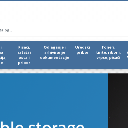
i
Pisaći,
Odlaganje i
Uredski
Toneri,
na
crtaći i
arhiviranje
pribor
tinte, riboni,
ija,
ostali
dokumentacije
vrpce, pisači
te
pribor