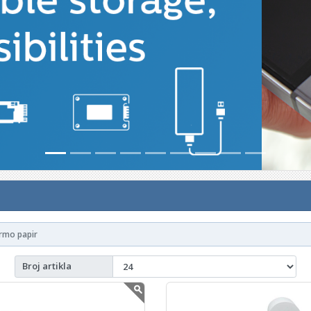
ermo papir
Broj artikla