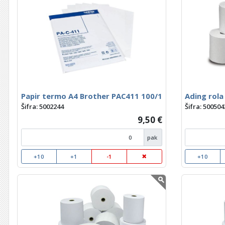
Papir termo A4 Brother PAC411 100/1
Ading rola
Šifra: 5002244
Šifra: 500504
9,50 €
pak
+10
+1
-1
+10