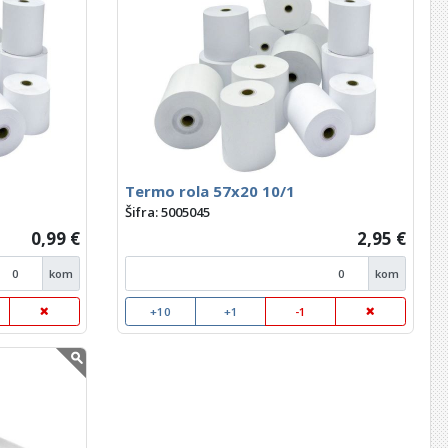
Termo rola 57x20 10/1
Šifra: 5005045
0,99 €
2,95 €
kom
kom
+10
+1
-1