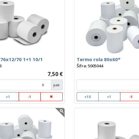
 76x12/70 1+1 10/1
Termo rola 80x60*
3
Šifra: 5005044
7,50 €
pak
+1
-1
+10
+1
-1