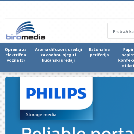
Oprema za
Aroma difuzori, uređaji
Računalna
Papir 
električna
za osobnu njegu i
periferija
papir
vozila (5)
kućanski uređaji
konfekc
etike