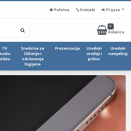
Početna
Kontakt
Prijava
0
Košarica
TV
Sredstva za
Prezentacija
Uredski
Uredski
Audio
čišćenje i
uređaji i
namještaj
Video
održavanje
pribor
higijene