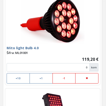
Mito light Bulb 4.0
Šifra: ML01001
119,20 €
kom
+10
+1
-1