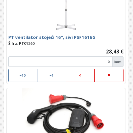
PT ventilator stojeći 16", sivi PSF1616G
Šifra: PT01260
28,43 €
kom
+10
+1
-1