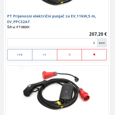
PT Prijenosni električni punjač za EV,11kW,5 m,
EV_PPC32AT
Šifra: PT08001
207,20 €
kom
+10
+1
-1