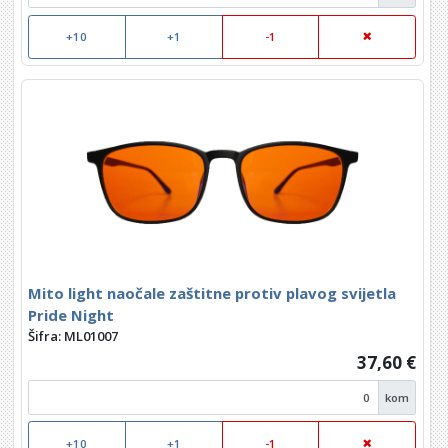
+10
+1
-1
Mito light naočale zaštitne protiv plavog svijetla
Pride Night
Šifra: ML01007
37,60 €
kom
+10
+1
-1