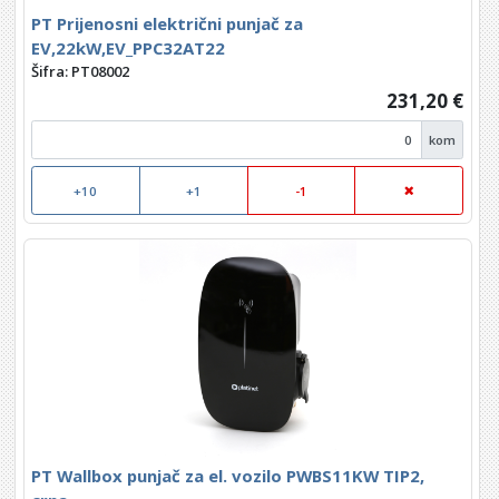
PT Prijenosni električni punjač za
EV,22kW,EV_PPC32AT22
Šifra: PT08002
231,20 €
kom
+10
+1
-1
PT Wallbox punjač za el. vozilo PWBS11KW TIP2,