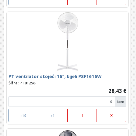
PT ventilator stojeći 16", bijeli PSF1616W
Šifra: PT01258
28,43 €
kom
+10
+1
-1