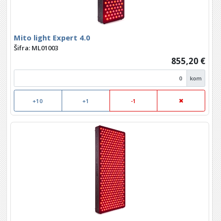
Mito light Expert 4.0
Šifra: ML01003
855,20 €
kom
+10
+1
-1