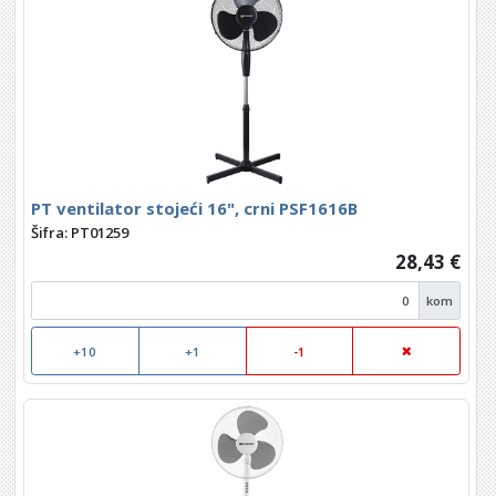
PT ventilator stojeći 16", crni PSF1616B
Šifra: PT01259
28,43 €
kom
+10
+1
-1