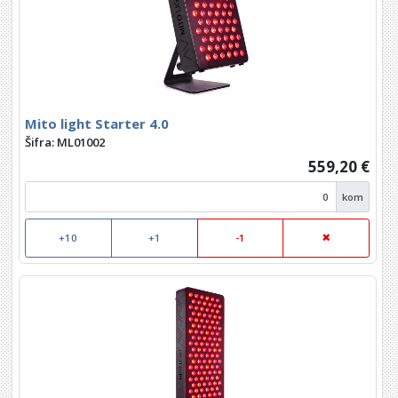
Mito light Starter 4.0
Šifra: ML01002
559,20 €
kom
+10
+1
-1