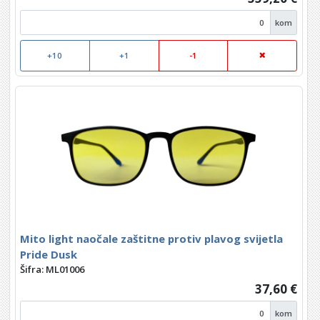
kom
+10
+1
-1
Mito light naočale zaštitne protiv plavog svijetla
Pride Dusk
Šifra: ML01006
37,60 €
kom