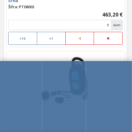
crna
Šifra: PT08003
463,20 €
kom
+10
+1
-1
PT Prijenosni električni punjač za EV, 3,7 Kw
PPC16A35
Šifra: PT08004