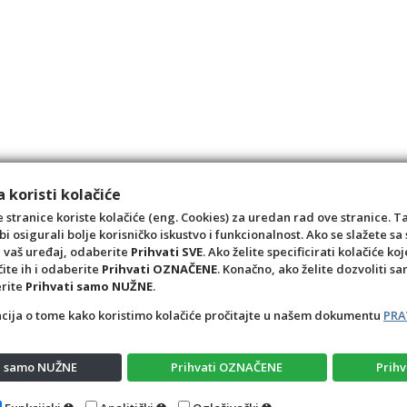
 koristi kolačiće
 stranice koriste kolačiće (eng. Cookies) za uredan rad ove stranice. T
bi osigurali bolje korisničko iskustvo i funkcionalnost. Ako se slažete 
a vaš uređaj, odaberite
Prihvati SVE
. Ako želite specificirati kolačiće koj
čite ih i odaberite
Prihvati OZNAČENE
. Konačno, ako želite dozvoliti s
erite
Prihvati samo NUŽNE
.
acija o tome kako koristimo kolačiće pročitajte u našem dokumentu
PRA
ti samo NUŽNE
Prihvati OZNAČENE
Prihv
Opći uvjeti
Pravila privatnosti
Raskid ugovora – pov