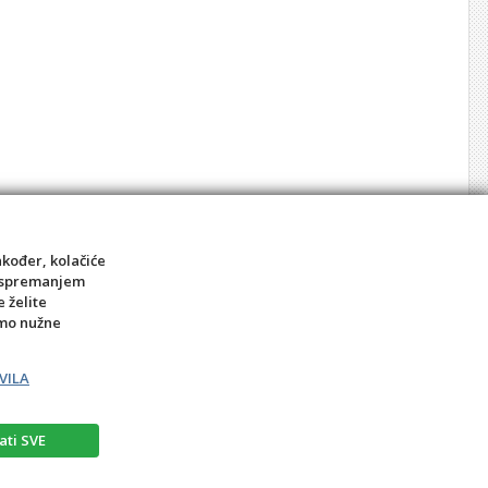
akođer, kolačiće
sa spremanjem
e želite
amo nužne
VILA
ati SVE
rat
Prigovor potrošača – reklamacije
Kontakt
BIRO MEDIA intl.d.o.o.