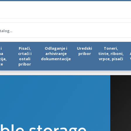
i
Pisaći,
Odlaganje i
Uredski
Toneri,
na
crtaći i
arhiviranje
pribor
tinte, riboni,
ija,
ostali
dokumentacije
vrpce, pisači
te
pribor