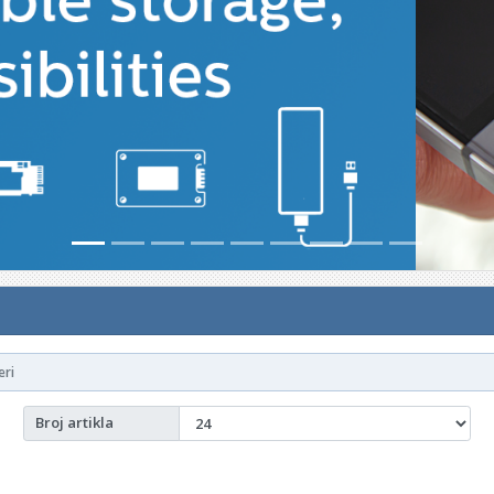
eri
Broj artikla