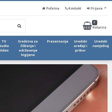
Početna
Kontakt
Prijava
0
Košarica
TV
Sredstva za
Prezentacija
Uredski
Uredski
Audio
čišćenje i
uređaji i
namještaj
Video
održavanje
pribor
higijene