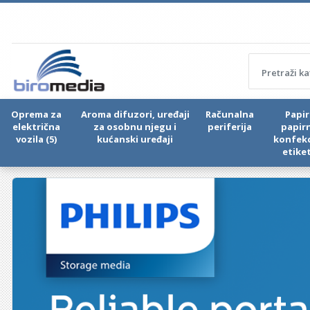
Oprema za
Aroma difuzori, uređaji
Računalna
Papir 
električna
za osobnu njegu i
periferija
papir
vozila (5)
kućanski uređaji
konfekc
etike