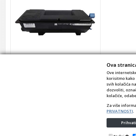
Toner Kyocera TK3160 komp.
Ova stranica
Šifra: TO18017
24,55 €
Ove internetske
korisitmo kako 
kom
svih kolačića n
dozvoliti, ozna
+10
+1
-1
kolačiće, odab
Za više inform
PRIVATNOSTI
.
Prihva