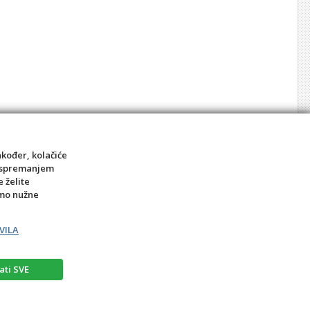
akođer, kolačiće
sa spremanjem
e želite
amo nužne
VILA
ati SVE
rat
Prigovor potrošača – reklamacije
Kontakt
BIRO MEDIA intl.d.o.o.