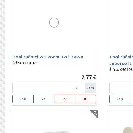
Toal.ručnici 2/1 26cm 3-sl. Zewa
Toal.ručnic
supersoft
Šifra: 0901071
Šifra: 090108
2,77 €
kom
+10
+1
-1
+10