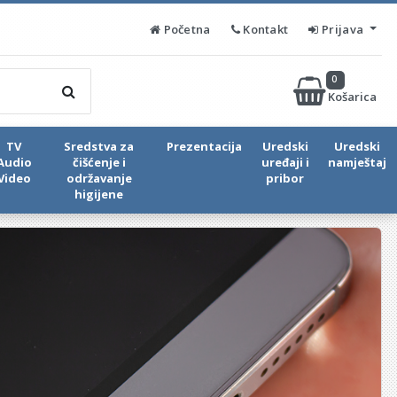
Početna
Kontakt
Prijava
0
Košarica
TV
Sredstva za
Prezentacija
Uredski
Uredski
Audio
čišćenje i
uređaji i
namještaj
Video
održavanje
pribor
higijene