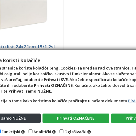
i u list.24x21cm 15/1 2sl
7
 koristi kolačiće
24,90 €
 stranice koriste kolačiće (eng. Cookies) za uredan rad ove stranice. T
bi osigurali bolje korisničko iskustvo i funkcionalnost. Ako se slažete 
kut
a vaš uređaj, odaberite
Prihvati SVE
. Ako želite specificirati kolačiće koj
čite ih i odaberite
Prihvati OZNAČENE
. Konačno, ako želite dozvoliti s
+1
-1
erite
Prihvati samo NUŽNE
.
acija o tome kako koristimo kolačiće pročitajte u našem dokumentu
PRA
ti samo NUŽNE
Prihvati OZNAČENE
Prihv
Opći uvjeti
Pravila privatnosti
Raskid ugovora – pov
Funkcijski
Analitički
Oglašivački