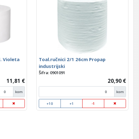
. Violeta
Toal.ručnici 2/1 26cm Propap
industrijski
Šifra: 0901091
11,81 €
20,90 €
kom
kom
+10
+1
-1