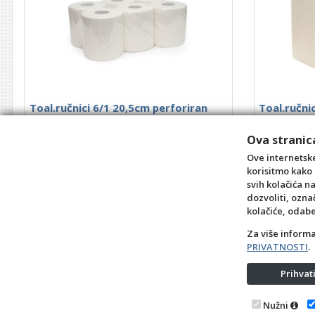
Toal.ručnici 6/1 20,5cm perforiran
Toal.ručnic
Higi
Šifra: 0901093
Šifra: 090109
Ova stranica
26,10 €
Ove internetske
korisitmo kako 
kom
svih kolačića n
dozvoliti, ozna
+10
+1
-1
+10
kolačiće, odab
Za više inform
PRIVATNOSTI
.
Prihva
Nužni