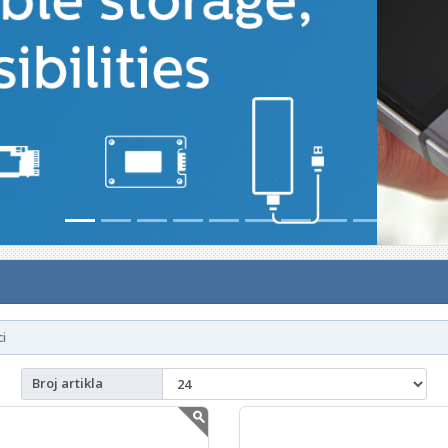
ci
Broj artikla