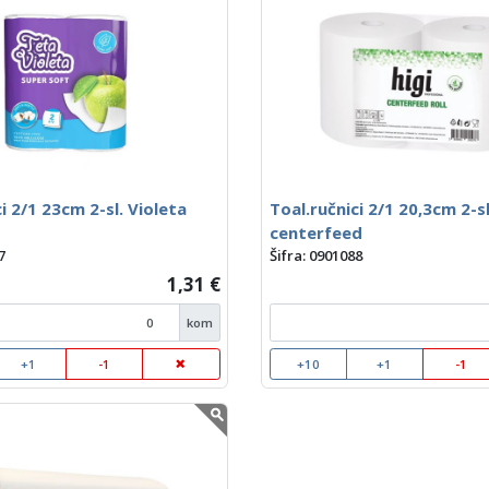
i 2/1 23cm 2-sl. Violeta
Toal.ručnici 2/1 20,3cm 2-sl
centerfeed
7
Šifra: 0901088
1,31 €
kom
+1
-1
+10
+1
-1