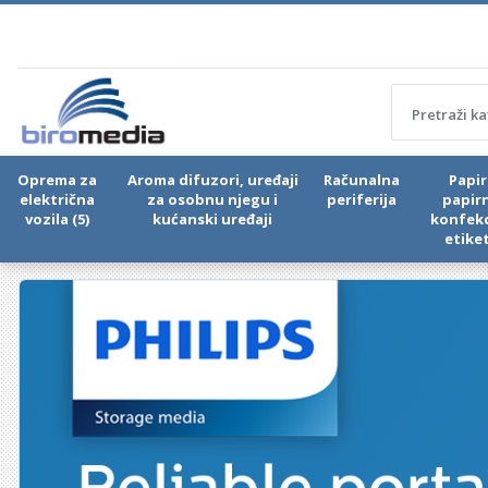
Oprema za
Aroma difuzori, uređaji
Računalna
Papir 
električna
za osobnu njegu i
periferija
papir
vozila (5)
kućanski uređaji
konfekc
etike