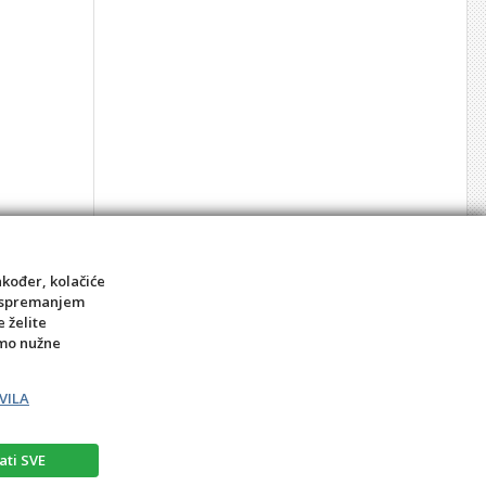
0,57 €
akođer, kolačiće
sa spremanjem
kom
e želite
amo nužne
VILA
ati SVE
rat
Prigovor potrošača – reklamacije
Kontakt
BIRO MEDIA intl.d.o.o.