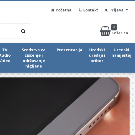
Početna
Kontakt
Prijava
0
Košarica
TV
Sredstva za
Prezentacija
Uredski
Uredski
Audio
čišćenje i
uređaji i
namještaj
Video
održavanje
pribor
higijene