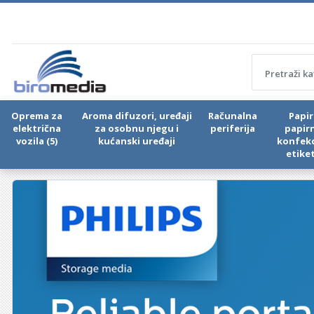
Oprema za
Aroma difuzori, uređaji
Računalna
Papir 
električna
za osobnu njegu i
periferija
papir
vozila (5)
kućanski uređaji
konfekc
etike