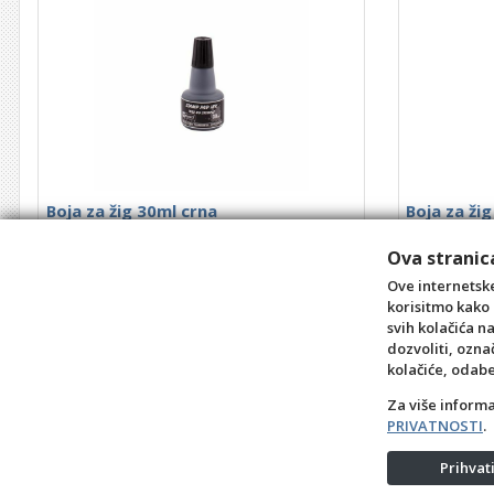
Boja za žig 30ml crna
Boja za ži
Šifra: 0702005
Šifra: 070200
Ova stranica
Akcija
0,35 €
Ove internetske
(0,52)
korisitmo kako 
kom
svih kolačića n
dozvoliti, ozna
+10
+1
-1
+10
kolačiće, odab
Za više inform
PRIVATNOSTI
.
Prihva