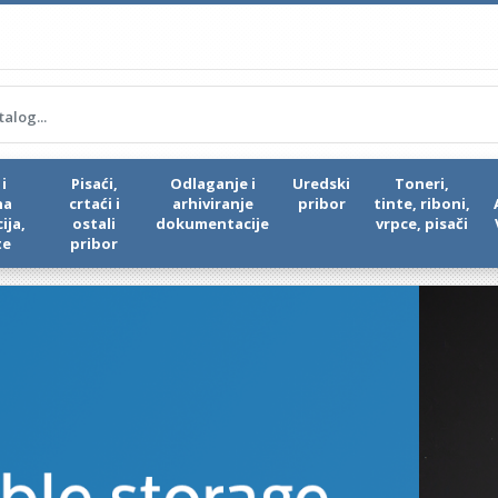
i
Pisaći,
Odlaganje i
Uredski
Toneri,
na
crtaći i
arhiviranje
pribor
tinte, riboni,
ija,
ostali
dokumentacije
vrpce, pisači
te
pribor