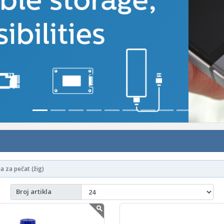
a za pečat (žig)
Broj artikla