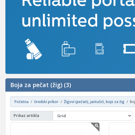
Boja za pečat (žig) (3)
Početna
Uredski pribor
Žigovi (pečati), jastučići, boje za žig
Boj
Prikaz artikla