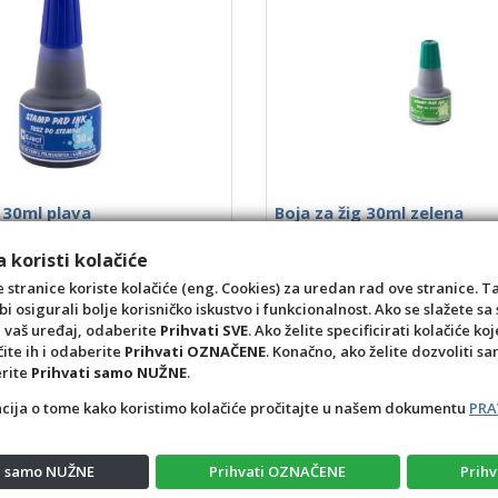
g 30ml plava
Boja za žig 30ml zelena
6
Šifra: 0702016
 koristi kolačiće
Akcija
0,35 €
 stranice koriste kolačiće (eng. Cookies) za uredan rad ove stranice. T
(0,52)
bi osigurali bolje korisničko iskustvo i funkcionalnost. Ako se slažete 
kom
a vaš uređaj, odaberite
Prihvati SVE
. Ako želite specificirati kolačiće koj
čite ih i odaberite
Prihvati OZNAČENE
. Konačno, ako želite dozvoliti s
+1
-1
+10
+1
-1
erite
Prihvati samo NUŽNE
.
acija o tome kako koristimo kolačiće pročitajte u našem dokumentu
PRA
ti samo NUŽNE
Prihvati OZNAČENE
Prihv
Opći uvjeti
Pravila privatnosti
Raskid ugovora – pov