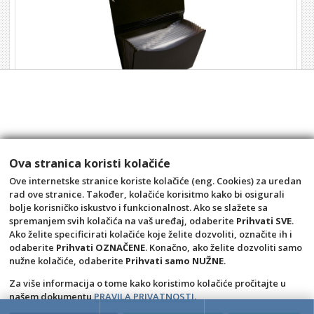
Mapa 12 pregrada A4 s gumicom crna
Šifra: 5101169
6,84 €
Ova stranica koristi kolačiće
kom
Ove internetske stranice koriste kolačiće (eng. Cookies) za uredan
rad ove stranice. Također, kolačiće korisitmo kako bi osigurali
+10
+1
-1
bolje korisničko iskustvo i funkcionalnost. Ako se slažete sa
spremanjem svih kolačića na vaš uređaj, odaberite
Prihvati SVE
.
Ako želite specificirati kolačiće koje želite dozvoliti, označite ih i
odaberite
Prihvati OZNAČENE
. Konačno, ako želite dozvoliti samo
nužne kolačiće, odaberite
Prihvati samo NUŽNE
.
Za više informacija o tome kako koristimo kolačiće pročitajte u
našem dokumentu
PRAVILA PRIVATNOSTI
.