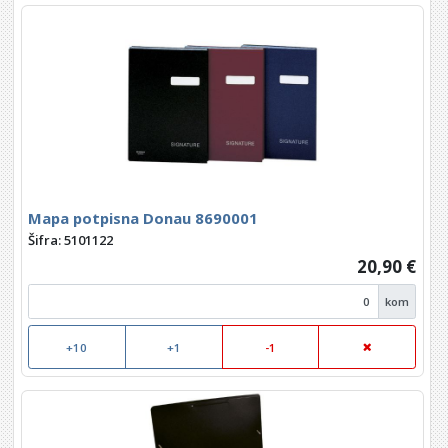
Mapa potpisna Donau 8690001
Šifra: 5101122
20,90 €
kom
+10
+1
-1