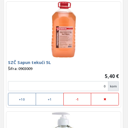
SZČ Sapun tekući 5L
Šifra: 0903009
5,40 €
kom
+10
+1
-1