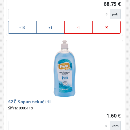
68,75 €
pak
+10
+1
-1
SZČ Sapun tekući 1L
Šifra: 0905119
1,60 €
kom