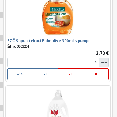
SZČ Sapun tekući Palmolive 300ml s pump.
Šifra: 0903251
2,70 €
kom
+10
+1
-1