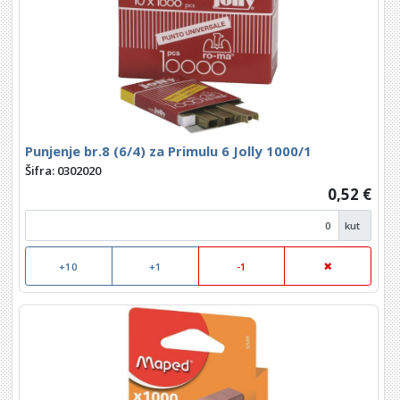
Punjenje br.8 (6/4) za Primulu 6 Jolly 1000/1
Šifra: 0302020
0,52 €
kut
+10
+1
-1