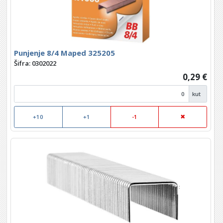
Punjenje 8/4 Maped 325205
Šifra: 0302022
0,29 €
kut
+10
+1
-1