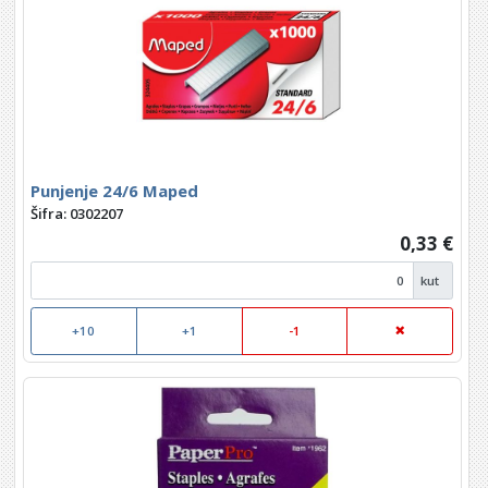
Punjenje 24/6 Maped
Šifra: 0302207
0,33 €
kut
+10
+1
-1