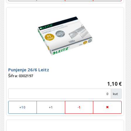
Punjenje 26/6 Leitz
Šifra: 0302197
1,10 €
kut
+10
+1
-1