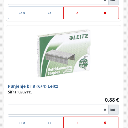
+10
+1
-1
Punjenje br.8 (6/4) Leitz
Šifra: 0302115
0,88 €
kut
+10
+1
-1