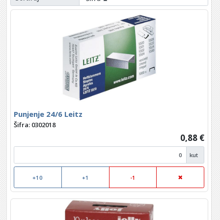
Punjenje 24/6 Leitz
Šifra: 0302018
0,88 €
kut
+10
+1
-1