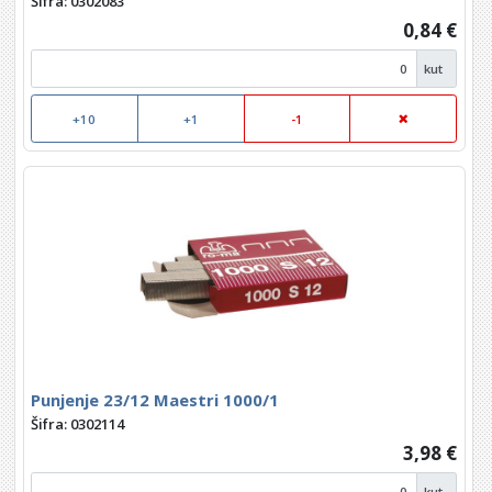
Šifra: 0302083
0,84 €
kut
+10
+1
-1
Punjenje 23/12 Maestri 1000/1
Šifra: 0302114
3,98 €
kut