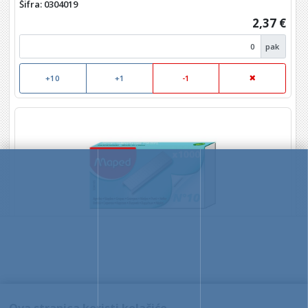
Šifra: 0304019
2,37 €
pak
+10
+1
-1
Punjenje br.10 Maped
Šifra: 0305041
0,24 €
Ova stranica koristi kolačiće