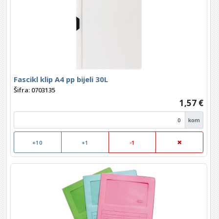
Fascikl klip A4 pp bijeli 30L
Šifra: 0703135
1,57 €
kom
+10
+1
-1