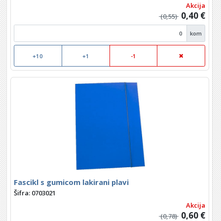
Akcija
0,40 €
(0,55)
kom
+10
+1
-1
Fascikl s gumicom lakirani plavi
Šifra: 0703021
Akcija
0,60 €
(0,78)