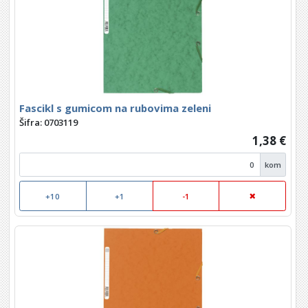
Fascikl s gumicom na rubovima zeleni
Šifra: 0703119
1,38 €
kom
+10
+1
-1