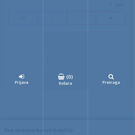
pak
+10
+1
-1
(
0
)
Prijava
Pretraga
Košara
Fascikl UR za vizitke A4 1/1
Šifra: 0703192
0,28 €
kom
Ova stranica koristi kolačiće
+10
+1
-1