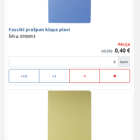
Fascikl prešpan klapa plavi
Šifra: 0703013
Akcija
0,40 €
(0,55)
kom
+10
+1
-1