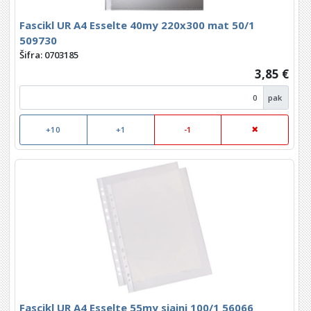
Fascikl UR A4 Esselte 40my 220x300 mat 50/1
509730
Šifra: 0703185
3,85 €
pak
+10
+1
-1
Fascikl UR A4 Esselte 55my sjajni 100/1 56066