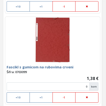
+10
+1
-1
Fascikl s gumicom na rubovima crveni
Šifra: 0703099
1,38 €
kom
+10
+1
-1