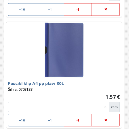
+10
+1
-1
Fascikl klip A4 pp plavi 30L
Šifra: 0703133
1,57 €
kom
+10
+1
-1