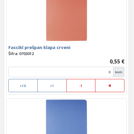
Fascikl prešpan klapa crveni
Šifra: 0703012
0,55 €
kom
+10
+1
-1