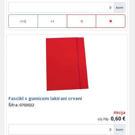
kom
+10
+1
-1
Fascikl s gumicom lakirani crveni
Šifra: 0703022
Akcija
0,60 €
(0,78)
kom