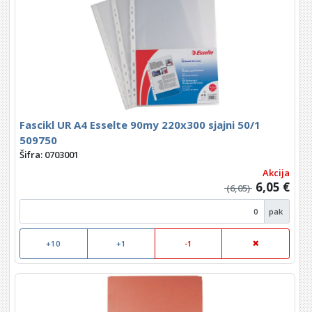
Fascikl UR A4 Esselte 90my 220x300 sjajni 50/1
509750
Šifra: 0703001
Akcija
6,05 €
(6,05)
pak
+10
+1
-1