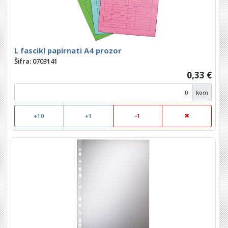
L fascikl papirnati A4 prozor
Šifra: 0703141
0,33 €
kom
+10
+1
-1