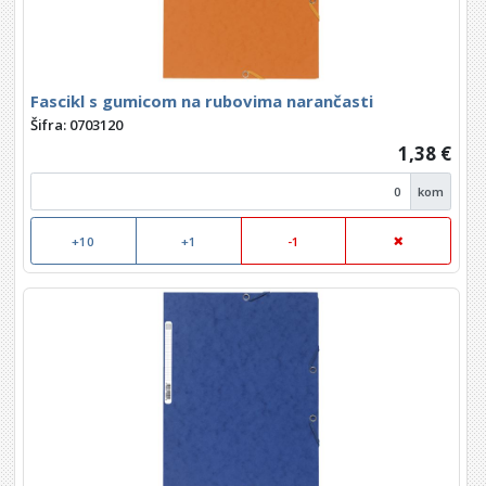
Fascikl s gumicom na rubovima narančasti
Šifra: 0703120
1,38 €
kom
+10
+1
-1