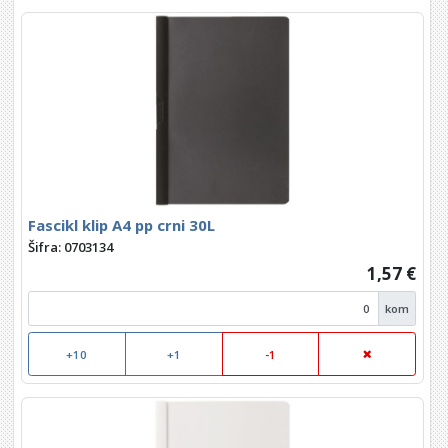
Fascikl klip A4 pp crni 30L
Šifra: 0703134
1,57 €
kom
+10
+1
-1