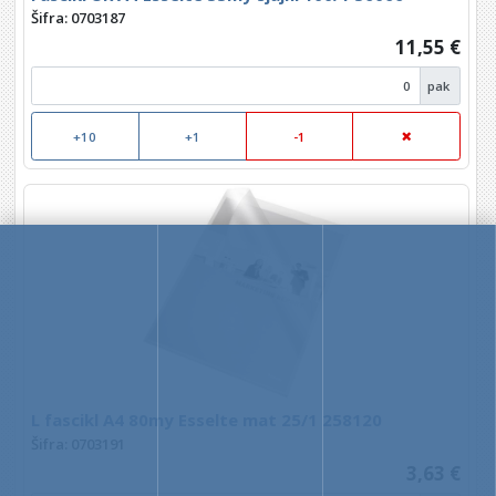
Šifra: 0703187
11,55 €
pak
+10
+1
-1
L fascikl A4 80my Esselte mat 25/1 258120
Šifra: 0703191
3,63 €