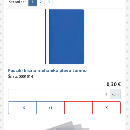
Stranice:
1
2
3
Fascikl klizna mehanika plava tamno
Šifra: 0001014
0,30 €
kom
+10
+1
-1