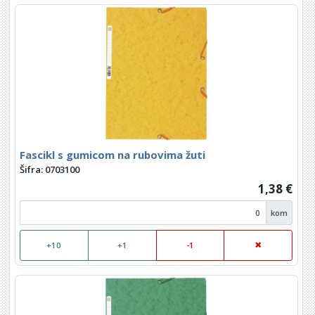
Fascikl s gumicom na rubovima žuti
Šifra: 0703100
1,38 €
kom
+10
+1
-1