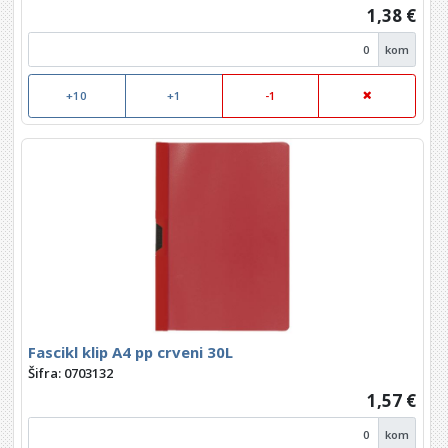
1,38 €
kom
+10
+1
-1
Fascikl klip A4 pp crveni 30L
Šifra: 0703132
1,57 €
kom