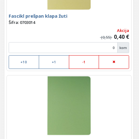
Fascikl prešpan klapa žuti
Šifra: 0703014
Akcija
0,40 €
(0,55)
kom
+10
+1
-1