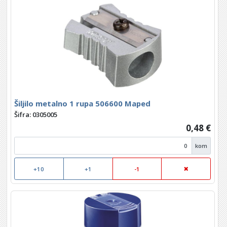
Šiljilo metalno 1 rupa 506600 Maped
Šifra: 0305005
0,48 €
kom
+10
+1
-1