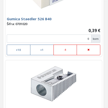
Gumica Staedler 526 B40
Šifra: 0701020
0,39 €
kom
+10
+1
-1