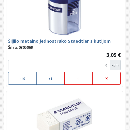
Šiljilo metalno jednostruko Staedtler s kutijom
Šifra: 0305069
3,05 €
kom
+10
+1
-1