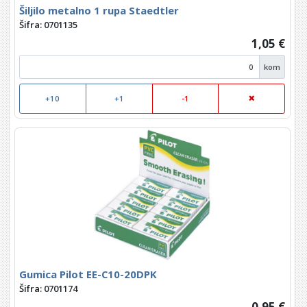
Šiljilo metalno 1 rupa Staedtler
Šifra: 0701135
1,05 €
kom
+10
+1
-1
Gumica Pilot EE-C10-20DPK
Šifra: 0701174
0,95 €