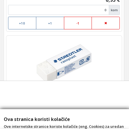
kom
+10
+1
-1
Gumica Staedler 526 B20
Šifra: 0701274
0,83 €
Ova stranica koristi kolačiće
kom
Ove internetske stranice koriste kolačiće (eng. Cookies) za uredan