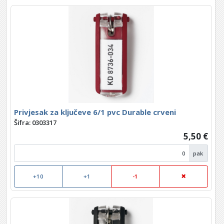
Privjesak za ključeve 6/1 pvc Durable crveni
Šifra: 0303317
5,50 €
pak
+10
+1
-1