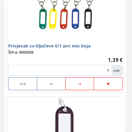
Privjesak za ključeve 6/1 pvc mix boja
Šifra: 0303036
1,39 €
pak
+10
+1
-1