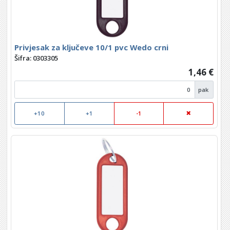
Privjesak za ključeve 10/1 pvc Wedo crni
Šifra: 0303305
1,46 €
pak
+10
+1
-1