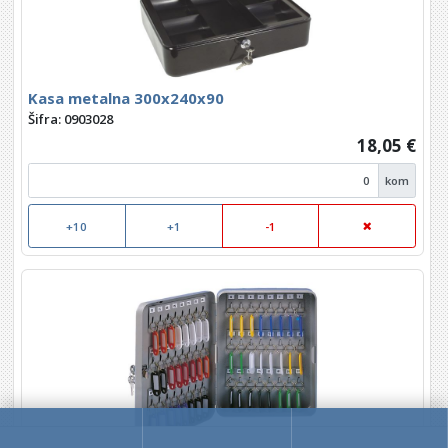
Kasa metalna 300x240x90
Šifra: 0903028
18,05 €
kom
+10
+1
-1