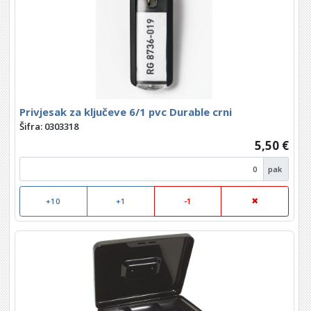
Privjesak za ključeve 6/1 pvc Durable crni
Šifra: 0303318
5,50 €
pak
+10
+1
-1