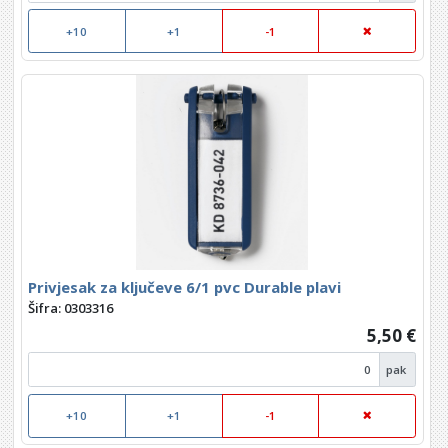
+10
+1
-1
Privjesak za ključeve 6/1 pvc Durable plavi
Šifra: 0303316
5,50 €
pak
+10
+1
-1