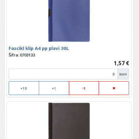
Fascikl klip A4 pp plavi 30L
Šifra: 0703133
1,57 €
kom
+10
+1
-1