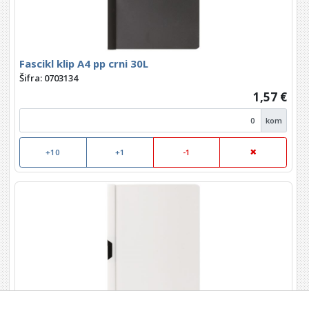
Fascikl klip A4 pp crni 30L
Šifra: 0703134
1,57 €
kom
+10
+1
-1