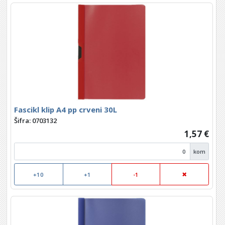
Fascikl klip A4 pp crveni 30L
Šifra: 0703132
1,57 €
kom
+10
+1
-1