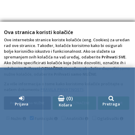
Fascikl klip A4 pp bijeli 30L
Šifra: 0703135
1,57 €
Ova stranica koristi kolačiće
kom
Ove internetske stranice koriste kolačiće (eng. Cookies) za uredan
rad ove stranice. Također, kolačiće korisitmo kako bi osigurali
+10
+1
-1
bolje korisničko iskustvo i funkcionalnost. Ako se slažete sa
spremanjem svih kolačića na vaš uređaj, odaberite
Prihvati SVE
.
Ako želite specificirati kolačiće koje želite dozvoliti, označite ih i
odaberite
Prihvati OZNAČENE
. Konačno, ako želite dozvoliti samo
nužne kolačiće, odaberite
Prihvati samo NUŽNE
.
Za više informacija o tome kako koristimo kolačiće pročitajte u
našem dokumentu
PRAVILA PRIVATNOSTI
.
(
0
)
Prihvati samo NUŽNE
Prihvati OZNAČENE
Prihvati SVE
4D Wand IMC 24.11.14.1
Prijava
Pretraga
Košara
Nužni
Funkcijski
Analitički
Oglašivački