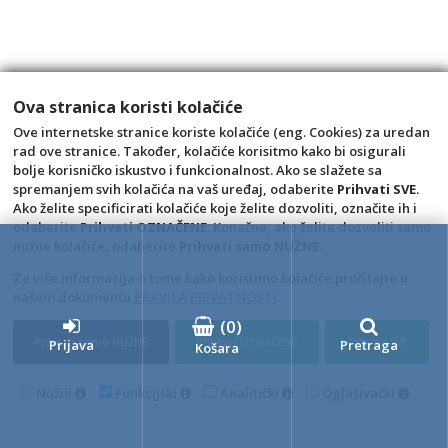
SZČ Prens univ.sredstvo za podove 1L
Šifra: 0905266
1,94 €
Ova stranica koristi kolačiće
kom
Ove internetske stranice koriste kolačiće (eng. Cookies) za uredan
rad ove stranice. Također, kolačiće korisitmo kako bi osigurali
+10
+1
-1
bolje korisničko iskustvo i funkcionalnost. Ako se slažete sa
spremanjem svih kolačića na vaš uređaj, odaberite
Prihvati SVE
.
Ako želite specificirati kolačiće koje želite dozvoliti, označite ih i
odaberite
Prihvati OZNAČENE
. Konačno, ako želite dozvoliti samo
nužne kolačiće, odaberite
Prihvati samo NUŽNE
.
Za više informacija o tome kako koristimo kolačiće pročitajte u
našem dokumentu
PRAVILA PRIVATNOSTI
.
(
0
)
Prihvati samo NUŽNE
Prihvati OZNAČENE
Prihvati SVE
4D Wand IMC 24.11.14.1
Prijava
Pretraga
Košara
Nužni
Funkcijski
Analitički
Oglašivački