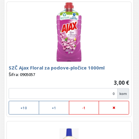
SZČ Ajax Floral za podove-pločice 1000ml
Šifra: 0905057
3,00 €
kom
+10
+1
-1