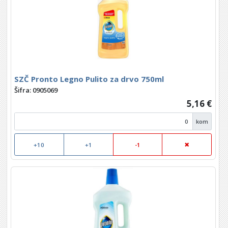
SZČ Pronto Legno Pulito za drvo 750ml
Šifra: 0905069
5,16 €
kom
+10
+1
-1