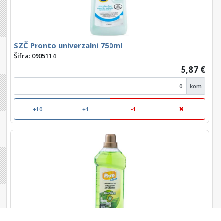
SZČ Pronto univerzalni 750ml
Šifra: 0905114
5,87 €
kom
+10
+1
-1