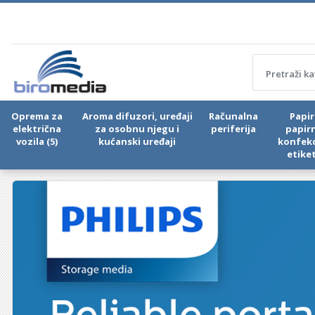
Oprema za
Aroma difuzori, uređaji
Računalna
Papir 
električna
za osobnu njegu i
periferija
papir
vozila (5)
kućanski uređaji
konfekc
etike