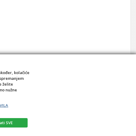
akođer, kolačiće
sa spremanjem
e želite
amo nužne
VILA
ati SVE
rat
Prigovor potrošača – reklamacije
Kontakt
BIRO MEDIA intl.d.o.o.