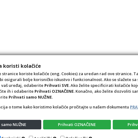
 koristi kolačiće
 stranice koriste kolačiće (eng. Cookies) za uredan rad ove stranice. T
bi osigurali bolje korisničko iskustvo i funkcionalnost. Ako se slažete 
a vaš uređaj, odaberite
Prihvati SVE
. Ako želite specificirati kolačiće koj
čite ih i odaberite
Prihvati OZNAČENE
. Konačno, ako želite dozvoliti s
erite
Prihvati samo NUŽNE
.
acija o tome kako koristimo kolačiće pročitajte u našem dokumentu
PRA
ti samo NUŽNE
Prihvati OZNAČENE
Prihv
Opći uvjeti
Pravila privatnosti
Raskid ugovora – pov