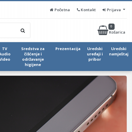
Početna
Kontakt
Prijava
0
Košarica
TV
Sredstva za
Prezentacija
Uredski
Uredski
Audio
čišćenje i
uređaji i
namještaj
Video
održavanje
pribor
higijene