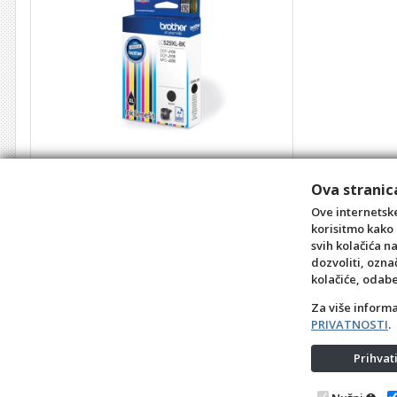
Tinta Brother LC 529XL BK
Ova stranica
Šifra: TO14022
8,10 €
Ove internetske
korisitmo kako 
kom
svih kolačića n
dozvoliti, ozna
+10
+1
-1
kolačiće, odab
Za više inform
PRIVATNOSTI
.
Prihva