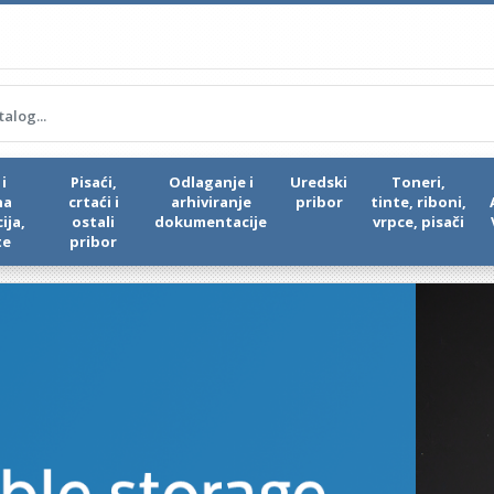
i
Pisaći,
Odlaganje i
Uredski
Toneri,
na
crtaći i
arhiviranje
pribor
tinte, riboni,
ija,
ostali
dokumentacije
vrpce, pisači
te
pribor