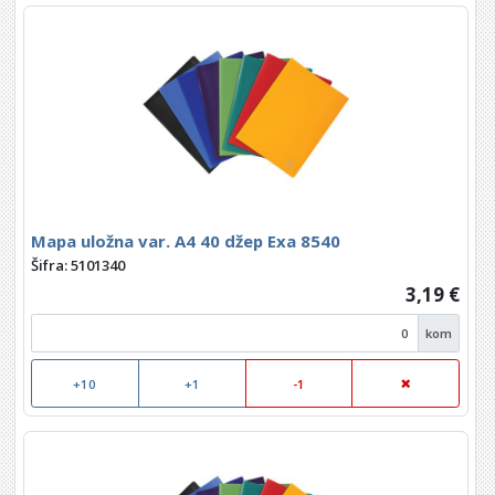
Mapa uložna var. A4 40 džep Exa 8540
Šifra: 5101340
3,19 €
kom
+10
+1
-1