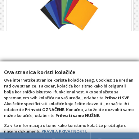
Mapa uložna var. A4 20 džep Exa.
Šifra: 5101358
2,28 €
Ova stranica koristi kolačiće
kom
Ove internetske stranice koriste kolačiće (eng. Cookies) za uredan
rad ove stranice. Također, kolačiće korisitmo kako bi osigurali
+10
+1
-1
bolje korisničko iskustvo i funkcionalnost. Ako se slažete sa
spremanjem svih kolačića na vaš uređaj, odaberite
Prihvati SVE
.
Ako želite specificirati kolačiće koje želite dozvoliti, označite ih i
odaberite
Prihvati OZNAČENE
. Konačno, ako želite dozvoliti samo
nužne kolačiće, odaberite
Prihvati samo NUŽNE
.
Za više informacija o tome kako koristimo kolačiće pročitajte u
našem dokumentu
PRAVILA PRIVATNOSTI
.