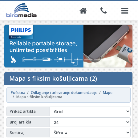
Mapa s fiksim košuljicama (2)
Početna
Odlaganje i arhiviranje dokumentacije
Mape
Mapa s fiksim košuljicama
Prikaz artikla
Broj artikla
Sortiraj