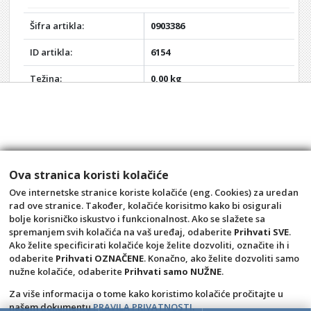
Šifra artikla:
0903386
ID artikla:
6154
Težina:
0,00 kg
Akcija:
-
Rabat:
0%
Vaša cijena:
8,76 €
Ova stranica koristi kolačiće
Opis:
širina: 1,6 mm;
Ove internetske stranice koriste kolačiće (eng. Cookies) za uredan
vrećica: 1 kg;
rad ove stranice. Također, kolačiće korisitmo kako bi osigurali
Promjer: 70 mm
bolje korisničko iskustvo i funkcionalnost. Ako se slažete sa
spremanjem svih kolačića na vaš uređaj, odaberite
Prihvati SVE
.
Ako želite specificirati kolačiće koje želite dozvoliti, označite ih i
odaberite
Prihvati OZNAČENE
. Konačno, ako želite dozvoliti samo
nužne kolačiće, odaberite
Prihvati samo NUŽNE
.
Za više informacija o tome kako koristimo kolačiće pročitajte u
našem dokumentu
PRAVILA PRIVATNOSTI
.