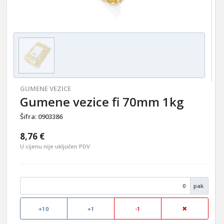
GUMENE VEZICE
Gumene vezice fi 70mm 1kg
Šifra:
0903386
8,76 €
U cijenu nije uključen PDV
pak
+10
+1
-1