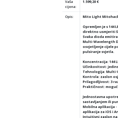
Vaša
1.599,20 €
cijena:
Opis:
Mito Light Mitohack
Opremljen je s 144 L
direktno usmjeriti 
Svaka dioda emitira 
Multi-Wavelength D
osvjetljenje cijele p
pulsiranje svjetla.
Koncentracija: 144 L
Učinkovitost: jedin
Tehnologija: Multi
Kontrola: zaslon osj
Prilagodljivost: 3 r
Praktičnost: moguć
Jednostavna upotre
sastavljanjem ili pu
Mobilna aplikacija 
aplikacija za iOS i A
Intuitivni zaslon n