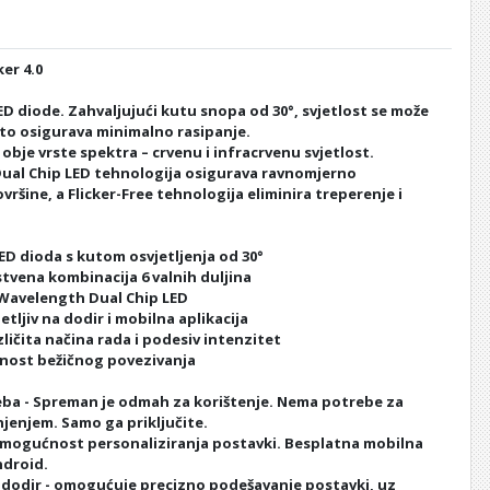
er 4.0
ED diode. Zahvaljujući kutu snopa od 30°, svjetlost se može
što osigurava minimalno rasipanje.
obje vrste spektra – crvenu i infracrvenu svjetlost.
ual Chip LED tehnologija osigurava ravnomjerno
ovršine, a Flicker-Free tehnologija eliminira treperenje i
ED dioda s kutom osvjetljenja od 30°
stvena kombinacija 6 valnih duljina
-Wavelength Dual Chip LED
etljiv na dodir i mobilna aplikacija
azličita načina rada i podesiv intenzitet
nost bežičnog povezivanja
ba - Spreman je odmah za korištenje. Nema potrebe za
njenjem. Samo ga priključite.
- mogućnost personaliziranja postavki. Besplatna mobilna
ndroid.
a dodir - omogućuje precizno podešavanje postavki, uz