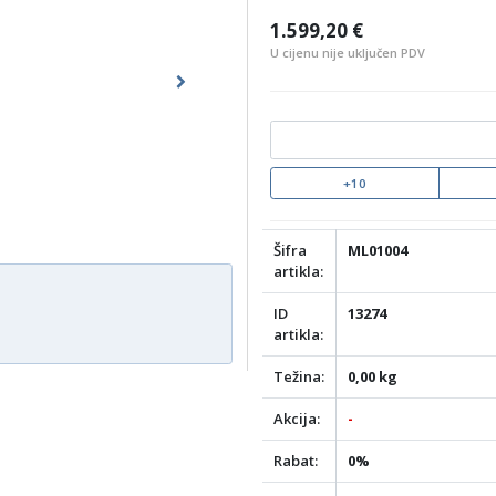
1.599,20 €
U cijenu nije uključen PDV
Next
+10
Šifra
ML01004
artikla:
ID
13274
artikla:
Težina:
0,00 kg
Akcija:
-
Rabat:
0%