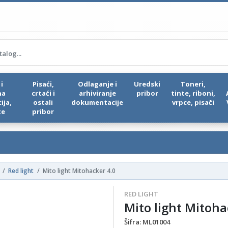
i
Pisaći,
Odlaganje i
Uredski
Toneri,
na
crtaći i
arhiviranje
pribor
tinte, riboni,
ija,
ostali
dokumentacije
vrpce, pisači
te
pribor
Red light
Mito light Mitohacker 4.0
RED LIGHT
Mito light Mitoha
Šifra:
ML01004