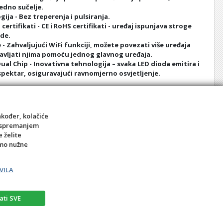
edno sučelje.
gija - Bez treperenja i pulsiranja.
certifikati - CE i RoHS certifikati - uređaj ispunjava stroge
de.
- Zahvaljujući WiFi funkciji, možete povezati više uređaja
ravljati njima pomoću jednog glavnog uređaja.
al Chip - Inovativna tehnologija – svaka LED dioda emitira i
 spektar, osiguravajući ravnomjerno osvjetljenje.
e i infracrvene (NIR) svjetlosti:
ne svjetlosti prvenstveno utječu na kožu, kosu i nokte,
tetu i izgled.
akođer, kolačiće
o prodire dublje u mišiće, kosti, zglobove i organe.
sa spremanjem
e želite
amo nužne
VILA
ati SVE
rat
Prigovor potrošača – reklamacije
Kontakt
BIRO MEDIA intl.d.o.o.