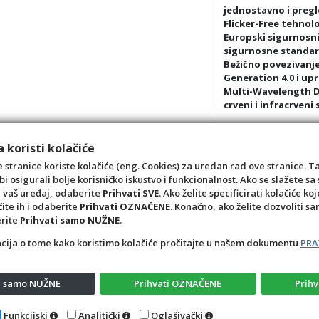
jednostavno i pregl
Flicker-Free tehnolo
Europski sigurnosni 
sigurnosne standar
Bežično povezivanje 
Generation 4.0 i up
Multi-Wavelength Du
crveni i infracrveni
Razlika između crven
- valne duljine crve
 koristi kolačiće
poboljšavajući kvali
 stranice koriste kolačiće (eng. Cookies) za uredan rad ove stranice. T
- Infracrveno svjetl
bi osigurali bolje korisničko iskustvo i funkcionalnost. Ako se slažete 
a vaš uređaj, odaberite
Prihvati SVE
. Ako želite specificirati kolačiće koj
čite ih i odaberite
Prihvati OZNAČENE
. Konačno, ako želite dozvoliti s
erite
Prihvati samo NUŽNE
.
acija o tome kako koristimo kolačiće pročitajte u našem dokumentu
PRA
ti samo NUŽNE
Prihvati OZNAČENE
Prihv
Opći uvjeti
Pravila privatnosti
Raskid ugovora – pov
Funkcijski
Analitički
Oglašivački