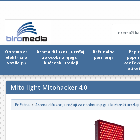
Oprema za
Aroma difuzori, uređaji
Računalna
Papir 
električna
za osobnu njegu i
periferija
papir
vozila (5)
kućanski uređaji
konfekc
etike
Mito light Mitohacker 4.0
Početna
Aroma difuzori, uređaji za osobnu njegu i kućanski uređaji