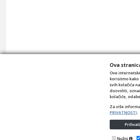
Ova stranica
Ove internetske
korisitmo kako 
svih kolačića n
dozvoliti, ozna
kolačiće, odab
Za više inform
PRIVATNOSTI
.
Prihva
Nužni