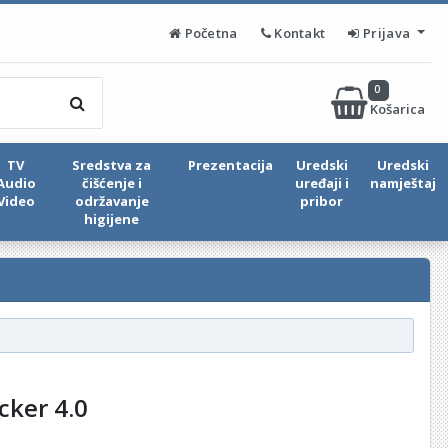
Početna
Kontakt
Prijava
0
Košarica
TV
Sredstva za
Prezentacija
Uredski
Uredski
Audio
čišćenje i
uređaji i
namještaj
Video
održavanje
pribor
higijene
cker 4.0