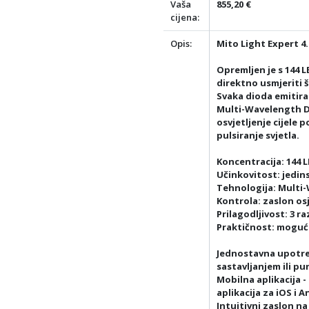
Vaša
855,20 €
cijena:
Opis:
Mito Light Expert 4.
Opremljen je s 144 L
direktno usmjeriti 
Svaka dioda emitira 
Multi-Wavelength D
osvjetljenje cijele p
pulsiranje svjetla.
Koncentracija: 144 L
Učinkovitost: jedin
Tehnologija: Multi
Kontrola: zaslon osj
Prilagodljivost: 3 r
Praktičnost: moguć
Jednostavna upotre
sastavljanjem ili pu
Mobilna aplikacija 
aplikacija za iOS i A
Intuitivni zaslon n