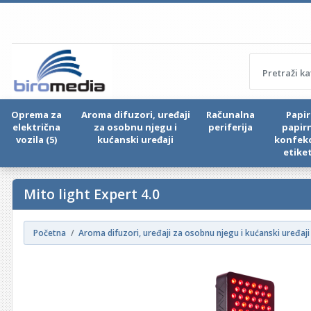
Oprema za
Aroma difuzori, uređaji
Računalna
Papir 
električna
za osobnu njegu i
periferija
papir
vozila (5)
kućanski uređaji
konfekc
etike
Mito light Expert 4.0
Početna
Aroma difuzori, uređaji za osobnu njegu i kućanski uređaji