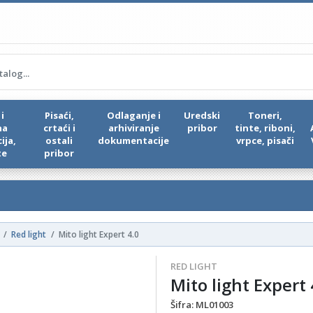
i
Pisaći,
Odlaganje i
Uredski
Toneri,
na
crtaći i
arhiviranje
pribor
tinte, riboni,
ija,
ostali
dokumentacije
vrpce, pisači
te
pribor
Red light
Mito light Expert 4.0
RED LIGHT
Mito light Expert 
Šifra:
ML01003