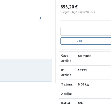
855,20 €
U cijenu nije uključen PDV
Next
+10
Šifra
ML01003
artikla:
ID
13273
artikla:
Težina:
0,00 kg
Akcija:
-
Rabat:
0%