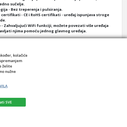
edno sučelje.
gija - Bez treperenja i pulsiranja.
certifikati - CE i RoHS certifikati - uređaj ispunjava stroge
de.
- Zahvaljujući WiFi funkciji, možete povezati više uređaja
ravljati njima pomoću jednog glavnog uređaja.
al Chip - Inovativna tehnologija – svaka LED dioda emitira i
 spektar, osiguravajući ravnomjerno osvjetljenje.
e i infracrvene (NIR) svjetlosti:
akođer, kolačiće
ne svjetlosti prvenstveno utječu na kožu, kosu i nokte,
sa spremanjem
tetu i izgled.
e želite
o prodire dublje u mišiće, kosti, zglobove i organe.
amo nužne
VILA
ati SVE
rat
Prigovor potrošača – reklamacije
Kontakt
BIRO MEDIA intl.d.o.o.