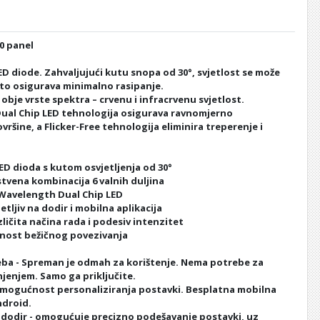
0 panel
ED diode. Zahvaljujući kutu snopa od 30°, svjetlost se može
što osigurava minimalno rasipanje.
obje vrste spektra – crvenu i infracrvenu svjetlost.
ual Chip LED tehnologija osigurava ravnomjerno
ovršine, a Flicker-Free tehnologija eliminira treperenje i
ED dioda s kutom osvjetljenja od 30°
stvena kombinacija 6 valnih duljina
-Wavelength Dual Chip LED
etljiv na dodir i mobilna aplikacija
azličita načina rada i podesiv intenzitet
nost bežičnog povezivanja
ba - Spreman je odmah za korištenje. Nema potrebe za
njenjem. Samo ga priključite.
- mogućnost personaliziranja postavki. Besplatna mobilna
ndroid.
a dodir - omogućuje precizno podešavanje postavki, uz