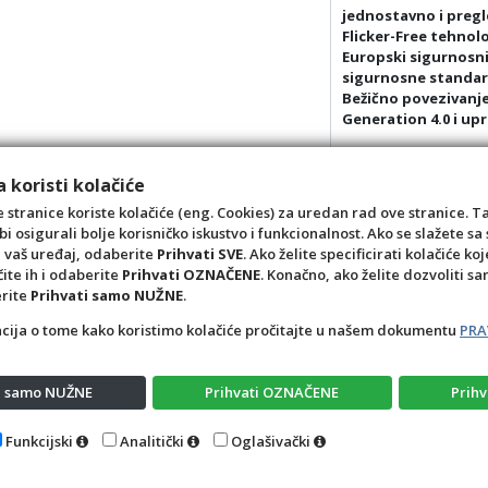
jednostavno i pregl
Flicker-Free tehnolo
Europski sigurnosni 
sigurnosne standar
Bežično povezivanje 
Generation 4.0 i up
Multi-Wavelength Du
crveni i infracrveni
 koristi kolačiće
Razlika između crven
 stranice koriste kolačiće (eng. Cookies) za uredan rad ove stranice. T
- valne duljine crve
bi osigurali bolje korisničko iskustvo i funkcionalnost. Ako se slažete 
poboljšavajući kvali
a vaš uređaj, odaberite
Prihvati SVE
. Ako želite specificirati kolačiće koj
- Infracrveno svjetl
čite ih i odaberite
Prihvati OZNAČENE
. Konačno, ako želite dozvoliti s
erite
Prihvati samo NUŽNE
.
acija o tome kako koristimo kolačiće pročitajte u našem dokumentu
PRA
ti samo NUŽNE
Prihvati OZNAČENE
Prihv
Opći uvjeti
Pravila privatnosti
Raskid ugovora – pov
Funkcijski
Analitički
Oglašivački
4D Wand IMC 24.11.14.1