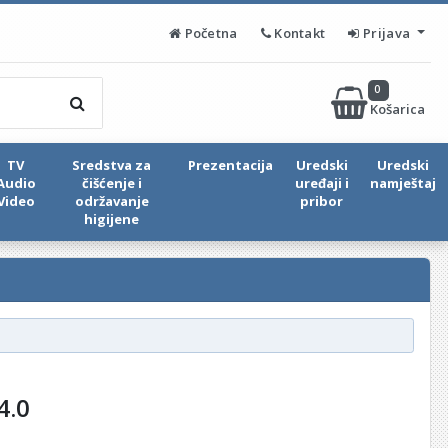
Početna
Kontakt
Prijava
0
Košarica
TV
Sredstva za
Prezentacija
Uredski
Uredski
Audio
čišćenje i
uređaji i
namještaj
Video
održavanje
pribor
higijene
4.0