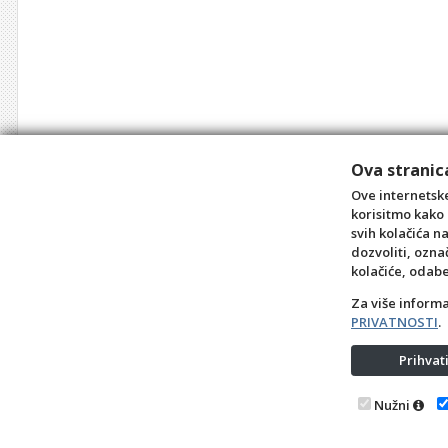
Ova stranica
Ove internetske
korisitmo kako 
svih kolačića n
dozvoliti, ozna
kolačiće, odab
Za više inform
PRIVATNOSTI
.
Prihva
Nužni