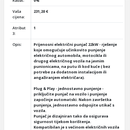
Rabat:
0%
Vaša
231,20 €
cijena:
Atribut
1
3:
Opis:
Prijenosni električni punjač 22kW - rješenje
koje omogućuje učinkovito punjenje
električnog automobila, motocikla ili
drugog električnog vozila na javnim
punionicama, na putu ili kod kuće ( bez
potrebe za dodatnom instalacijom ili
angažiranjem električara).
Plug & Play - jednostavno punjenje -
priključite punjač na vozilo i punjenje
započinje automatski. Nakon završetka
punjenja, jednostavno odspojite utikač s
vozila.
Punjač je dizajniran tako da osigurava
sigurnost tijekom korištenja.
Kompatibilan je s većinom električnih vozila