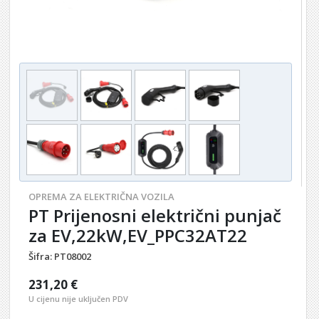
OPREMA ZA ELEKTRIČNA VOZILA
PT Prijenosni električni punjač
za EV,22kW,EV_PPC32AT22
Šifra:
PT08002
231,20 €
U cijenu nije uključen PDV