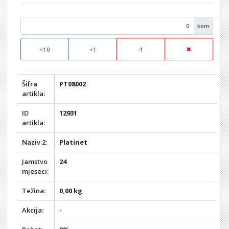
kom
+10
+1
-1
Šifra
PT08002
artikla:
ID
12931
artikla:
Naziv 2:
Platinet
Jamstvo
24
mjeseci:
Težina:
0,00 kg
Akcija:
-