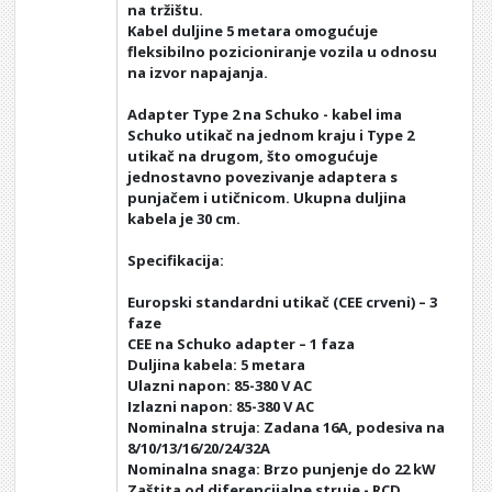
na tržištu.
Kabel duljine 5 metara omogućuje
fleksibilno pozicioniranje vozila u odnosu
na izvor napajanja.
Adapter Type 2 na Schuko - kabel ima
Schuko utikač na jednom kraju i Type 2
utikač na drugom, što omogućuje
jednostavno povezivanje adaptera s
punjačem i utičnicom. Ukupna duljina
kabela je 30 cm.
Specifikacija:
Europski standardni utikač (CEE crveni) – 3
faze
CEE na Schuko adapter – 1 faza
Duljina kabela: 5 metara
Ulazni napon: 85-380 V AC
Izlazni napon: 85-380 V AC
Nominalna struja: Zadana 16A, podesiva na
8/10/13/16/20/24/32A
Nominalna snaga: Brzo punjenje do 22 kW
Zaštita od diferencijalne struje - RCD