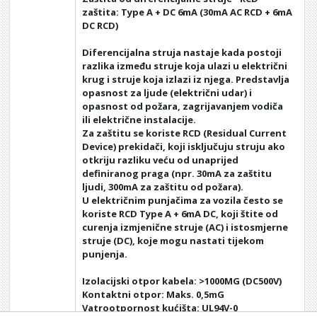
zaštita: Type A + DC 6mA (30mA AC RCD + 6mA
DC RCD)
Diferencijalna struja nastaje kada postoji
razlika između struje koja ulazi u električni
krug i struje koja izlazi iz njega. Predstavlja
opasnost za ljude (električni udar) i
opasnost od požara, zagrijavanjem vodiča
ili električne instalacije.
Za zaštitu se koriste RCD (Residual Current
Device) prekidači, koji isključuju struju ako
otkriju razliku veću od unaprijed
definiranog praga (npr. 30mA za zaštitu
ljudi, 300mA za zaštitu od požara).
U električnim punjačima za vozila često se
koriste RCD Type A + 6mA DC, koji štite od
curenja izmjenične struje (AC) i istosmjerne
struje (DC), koje mogu nastati tijekom
punjenja.
Izolacijski otpor kabela: >1000MG (DC500V)
Kontaktni otpor: Maks. 0,5mG
Vatrootpornost kućišta: UL94V-0