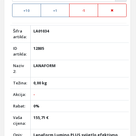
+10
+1
-1
Šifra
LA01034
artikla:
ID
12805
artikla:
Naziv
LANAFORM
2:
Težina:
0,00 kg
Akcija:
-
Rabat:
0%
Vaša
155,71 €
cijena:
Opis:
LanaForm Lumino PLUS svijetlo efektivno