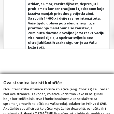
otklanja umor, razdražljivost, depresiju i
probleme s koncentracijom i tjeskobom koje
izaziva manjak prirodnog svijetla zimi.
Sa svojih 14 000lx i dvije razine intenziteta,
Vaše tijelo dobiva potrebnu energiju, a
proizvodnja melatonina se zaustavlja.
20 minuta dnevno dovoljno je za reaktivaciju
vitalnosti tijela, a spektar svijetla bez
ultraljubičastih zraka siguran je za Vašu
kožu i oči.
Tehničke specifikacije:
Težina: 4,4 kg
Vrsta lampe: LED-lampa
Svjetlosni intenzitet: 14.000 luks
Podesive jačine svjetlosti: 2
Svjetlost: 100% bez UV-a
Ova stranica koristi kolačiće
Ove internetske stranice koriste kolačiće (eng. Cookies) za uredan
rad ove stranice. Također, kolačiće korisitmo kako bi osigurali
bolje korisničko iskustvo i funkcionalnost. Ako se slažete sa
spremanjem svih kolačića na vaš uređaj, odaberite
Prihvati SVE
.
Ako želite specificirati kolačiće koje želite dozvoliti, označite ih i
odaberite
Prihvati OZNAČENE
. Konačno, ako želite dozvoliti samo