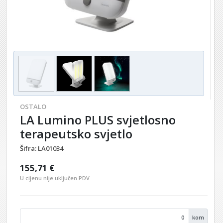
OSTALO
LA Lumino PLUS svjetlosno
terapeutsko svjetlo
Šifra:
LA01034
155,71 €
U cijenu nije uključen PDV
kom